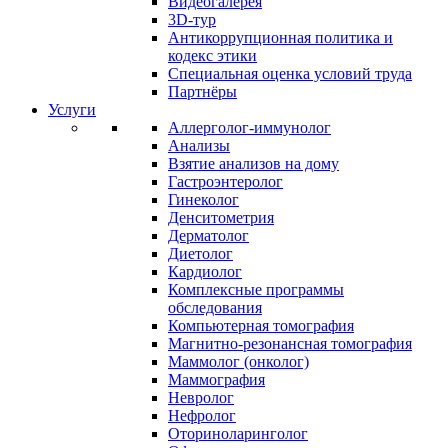
Видеогалерея
3D-тур
Антикоррупционная политика и
кодекс этики
Специальная оценка условий труда
Партнёры
Услуги
Аллерголог-иммунолог
Анализы
Взятие анализов на дому
Гастроэнтеролог
Гинеколог
Денситометрия
Дерматолог
Диетолог
Кардиолог
Комплексные программы
обследования
Компьютерная томография
Магнитно-резонансная томография
Маммолог (онколог)
Маммография
Невролог
Нефролог
Оториноларинголог