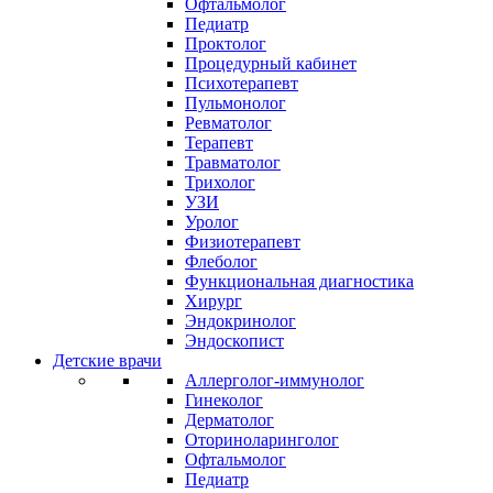
Офтальмолог
Педиатр
Проктолог
Процедурный кабинет
Психотерапевт
Пульмонолог
Ревматолог
Терапевт
Травматолог
Трихолог
УЗИ
Уролог
Физиотерапевт
Флеболог
Функциональная диагностика
Хирург
Эндокринолог
Эндоскопист
Детские врачи
Аллерголог-иммунолог
Гинеколог
Дерматолог
Оториноларинголог
Офтальмолог
Педиатр