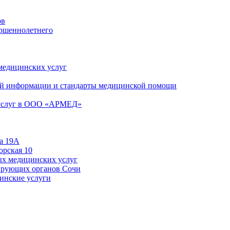
ов
ершеннолетнего
 медицинских услуг
й информации и стандарты медицинской помощи
 услуг в ООО «АРМЕД»
а 19А
орская 10
ых медицинских услуг
ирующих органов Сочи
цинские услуги