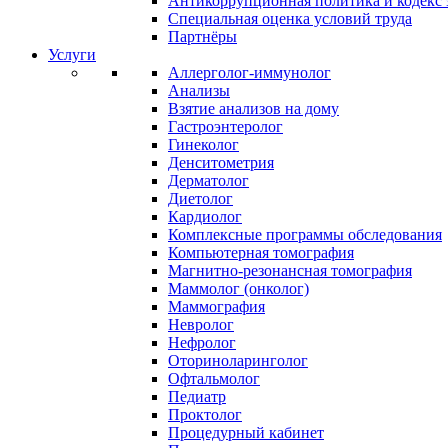
Антикоррупционная политика и кодекс 
Специальная оценка условий труда
Партнёры
Услуги
Аллерголог-иммунолог
Анализы
Взятие анализов на дому
Гастроэнтеролог
Гинеколог
Денситометрия
Дерматолог
Диетолог
Кардиолог
Комплексные программы обследования
Компьютерная томография
Магнитно-резонансная томография
Маммолог (онколог)
Маммография
Невролог
Нефролог
Оториноларинголог
Офтальмолог
Педиатр
Проктолог
Процедурный кабинет