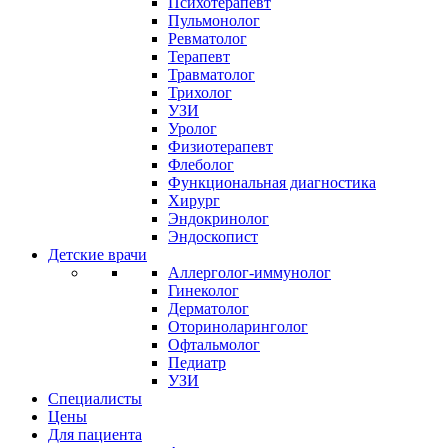
Психотерапевт
Пульмонолог
Ревматолог
Терапевт
Травматолог
Трихолог
УЗИ
Уролог
Физиотерапевт
Флеболог
Функциональная диагностика
Хирург
Эндокринолог
Эндоскопист
Детские врачи
Аллерголог-иммунолог
Гинеколог
Дерматолог
Оториноларинголог
Офтальмолог
Педиатр
УЗИ
Специалисты
Цены
Для пациента