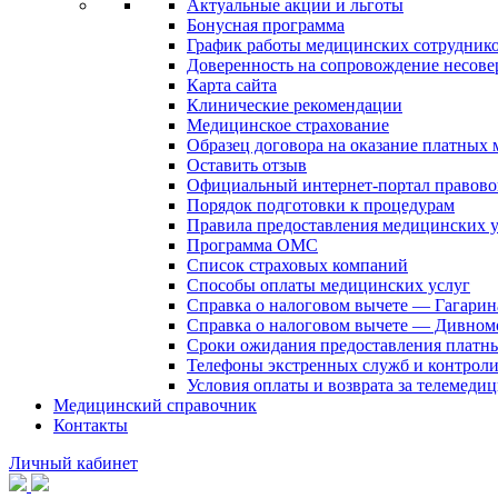
Актуальные акции и льготы
Бонусная программа
График работы медицинских сотрудник
Доверенность на сопровождение несов
Карта сайта
Клинические рекомендации
Медицинское страхование
Образец договора на оказание платных
Оставить отзыв
Официальный интернет-портал правово
Порядок подготовки к процедурам
Правила предоставления медицинских
Программа ОМС
Список страховых компаний
Способы оплаты медицинских услуг
Справка о налоговом вычете — Гагарин
Справка о налоговом вычете — Дивном
Сроки ожидания предоставления платн
Телефоны экстренных служб и контрол
Условия оплаты и возврата за телемеди
Медицинский справочник
Контакты
Личный кабинет