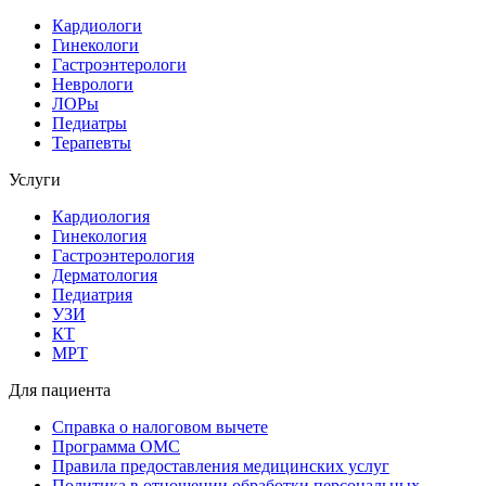
Кардиологи
Гинекологи
Гастроэнтерологи
Неврологи
ЛОРы
Педиатры
Терапевты
Услуги
Кардиология
Гинекология
Гастроэнтерология
Дерматология
Педиатрия
УЗИ
КТ
МРТ
Для пациента
Справка о налоговом вычете
Программа ОМС
Правила предоставления медицинских услуг
Политика в отношении обработки персональных