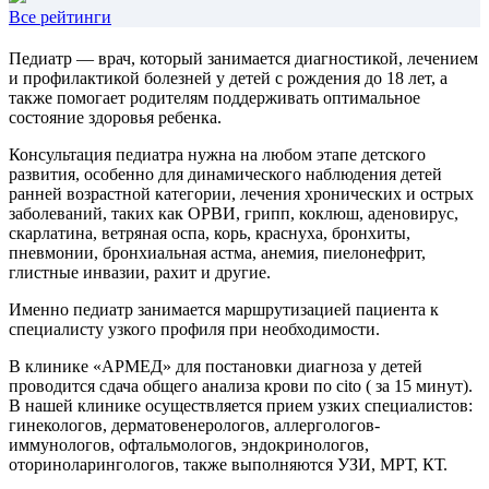
Все рейтинги
Педиатр —
врач, который занимается диагностикой, лечением
и профилактикой болезней у детей с рождения до 18 лет, а
также помогает родителям поддерживать оптимальное
состояние здоровья ребенка.
Консультация педиатра нужна на любом этапе детского
развития, особенно для динамического наблюдения детей
ранней возрастной категории,
лечения хронических и острых
заболеваний, таких как ОРВИ, грипп, коклюш, аденовирус,
скарлатина, ветряная оспа, корь, краснуха, бронхиты,
пневмонии, бронхиальная астма, анемия, пиелонефрит,
глистные инвазии, рахит и другие.
Именно педиатр занимается маршрутизацией пациента к
специалисту узкого профиля при необходимости.
В клинике «АРМЕД» для постановки диагноза у детей
проводится сдача общего анализа крови по cito ( за 15 минут).
В нашей клинике осуществляется прием узких специалистов:
гинекологов, дерматовенерологов, аллергологов-
иммунологов, офтальмологов, эндокринологов,
оториноларингологов, также выполняются УЗИ, МРТ, КТ.