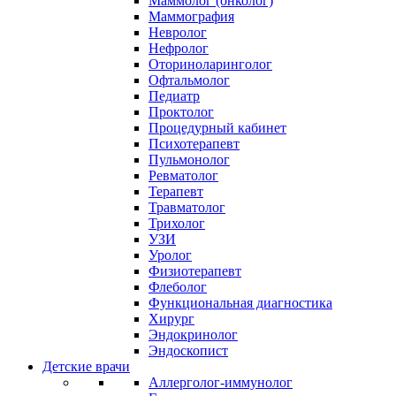
Маммолог (онколог)
Маммография
Невролог
Нефролог
Оториноларинголог
Офтальмолог
Педиатр
Проктолог
Процедурный кабинет
Психотерапевт
Пульмонолог
Ревматолог
Терапевт
Травматолог
Трихолог
УЗИ
Уролог
Физиотерапевт
Флеболог
Функциональная диагностика
Хирург
Эндокринолог
Эндоскопист
Детские врачи
Аллерголог-иммунолог