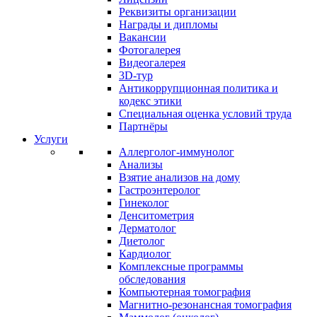
Реквизиты организации
Награды и дипломы
Вакансии
Фотогалерея
Видеогалерея
3D-тур
Антикоррупционная политика и
кодекс этики
Специальная оценка условий труда
Партнёры
Услуги
Аллерголог-иммунолог
Анализы
Взятие анализов на дому
Гастроэнтеролог
Гинеколог
Денситометрия
Дерматолог
Диетолог
Кардиолог
Комплексные программы
обследования
Компьютерная томография
Магнитно-резонансная томография