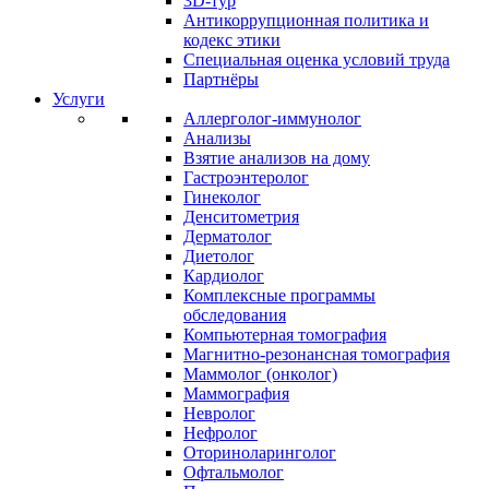
3D-тур
Антикоррупционная политика и
кодекс этики
Специальная оценка условий труда
Партнёры
Услуги
Аллерголог-иммунолог
Анализы
Взятие анализов на дому
Гастроэнтеролог
Гинеколог
Денситометрия
Дерматолог
Диетолог
Кардиолог
Комплексные программы
обследования
Компьютерная томография
Магнитно-резонансная томография
Маммолог (онколог)
Маммография
Невролог
Нефролог
Оториноларинголог
Офтальмолог