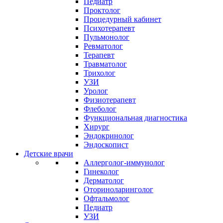
Педиатр
Проктолог
Процедурный кабинет
Психотерапевт
Пульмонолог
Ревматолог
Терапевт
Травматолог
Трихолог
УЗИ
Уролог
Физиотерапевт
Флеболог
Функциональная диагностика
Хирург
Эндокринолог
Эндоскопист
Детские врачи
Аллерголог-иммунолог
Гинеколог
Дерматолог
Оториноларинголог
Офтальмолог
Педиатр
УЗИ