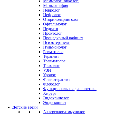
Маммолог (онколог)
Маммография
Невролог
Нефролог
Оториноларинголог
Офтальмолог
Педиатр
Проктолог
Процедурный кабинет
Психотерапевт
Пульмонолог
Ревматолог
Терапевт
Травматолог
Трихолог
УЗИ
Уролог
Физиотерапевт
Флеболог
Функциональная диагностика
Хирург
Эндокринолог
Эндоскопист
Детские врачи
Аллерголог-иммунолог