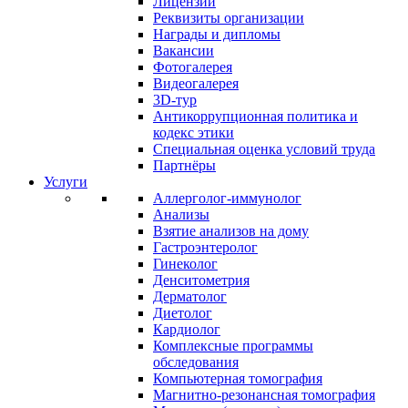
Лицензии
Реквизиты организации
Награды и дипломы
Вакансии
Фотогалерея
Видеогалерея
3D-тур
Антикоррупционная политика и
кодекс этики
Специальная оценка условий труда
Партнёры
Услуги
Аллерголог-иммунолог
Анализы
Взятие анализов на дому
Гастроэнтеролог
Гинеколог
Денситометрия
Дерматолог
Диетолог
Кардиолог
Комплексные программы
обследования
Компьютерная томография
Магнитно-резонансная томография