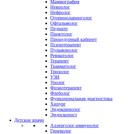
Маммография
Невролог
Нефролог
Оториноларинголог
Офтальмолог
Педиатр
Проктолог
Процедурный кабинет
Психотерапевт
Пульмонолог
Ревматолог
Терапевт
Травматолог
Трихолог
УЗИ
Уролог
Физиотерапевт
Флеболог
Функциональная диагностика
Хирург
Эндокринолог
Эндоскопист
Детские врачи
Аллерголог-иммунолог
Гинеколог