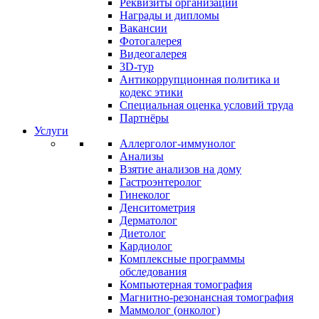
Реквизиты организации
Награды и дипломы
Вакансии
Фотогалерея
Видеогалерея
3D-тур
Антикоррупционная политика и
кодекс этики
Специальная оценка условий труда
Партнёры
Услуги
Аллерголог-иммунолог
Анализы
Взятие анализов на дому
Гастроэнтеролог
Гинеколог
Денситометрия
Дерматолог
Диетолог
Кардиолог
Комплексные программы
обследования
Компьютерная томография
Магнитно-резонансная томография
Маммолог (онколог)