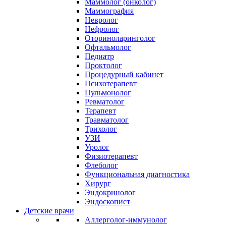
Маммолог (онколог)
Маммография
Невролог
Нефролог
Оториноларинголог
Офтальмолог
Педиатр
Проктолог
Процедурный кабинет
Психотерапевт
Пульмонолог
Ревматолог
Терапевт
Травматолог
Трихолог
УЗИ
Уролог
Физиотерапевт
Флеболог
Функциональная диагностика
Хирург
Эндокринолог
Эндоскопист
Детские врачи
Аллерголог-иммунолог