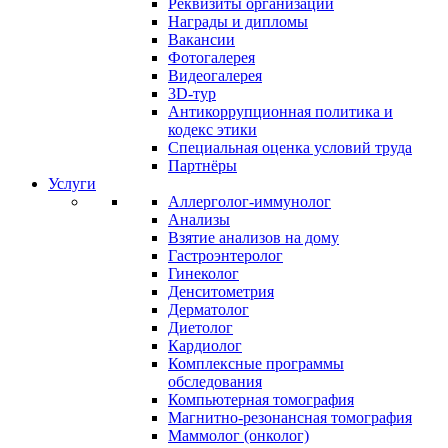
Реквизиты организации
Награды и дипломы
Вакансии
Фотогалерея
Видеогалерея
3D-тур
Антикоррупционная политика и
кодекс этики
Специальная оценка условий труда
Партнёры
Услуги
Аллерголог-иммунолог
Анализы
Взятие анализов на дому
Гастроэнтеролог
Гинеколог
Денситометрия
Дерматолог
Диетолог
Кардиолог
Комплексные программы
обследования
Компьютерная томография
Магнитно-резонансная томография
Маммолог (онколог)