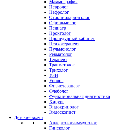
Маммография
Невролог
Нефролог
Оториноларинголог
Офтальмолог
Педиатр
Проктолог
Процедурный кабинет
Психотерапевт
Пульмонолог
Ревматолог
Терапевт
Травматолог
Трихолог
УЗИ
Уролог
Физиотерапевт
Флеболог
Функциональная диагностика
Хирург
Эндокринолог
Эндоскопист
Детские врачи
Аллерголог-иммунолог
Гинеколог