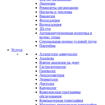
Лицензии
Реквизиты организации
Награды и дипломы
Вакансии
Фотогалерея
Видеогалерея
3D-тур
Антикоррупционная политика и
кодекс этики
Специальная оценка условий труда
Партнёры
Услуги
Аллерголог-иммунолог
Анализы
Взятие анализов на дому
Гастроэнтеролог
Гинеколог
Денситометрия
Дерматолог
Диетолог
Кардиолог
Комплексные программы
обследования
Компьютерная томография
Магнитно-резонансная томография