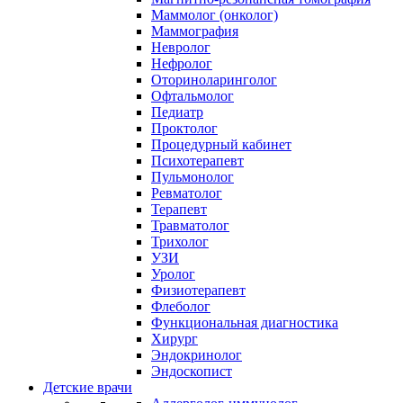
Маммолог (онколог)
Маммография
Невролог
Нефролог
Оториноларинголог
Офтальмолог
Педиатр
Проктолог
Процедурный кабинет
Психотерапевт
Пульмонолог
Ревматолог
Терапевт
Травматолог
Трихолог
УЗИ
Уролог
Физиотерапевт
Флеболог
Функциональная диагностика
Хирург
Эндокринолог
Эндоскопист
Детские врачи