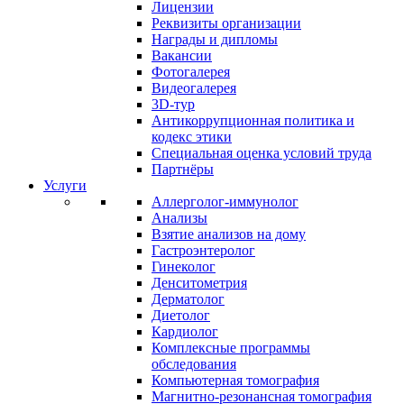
Лицензии
Реквизиты организации
Награды и дипломы
Вакансии
Фотогалерея
Видеогалерея
3D-тур
Антикоррупционная политика и
кодекс этики
Специальная оценка условий труда
Партнёры
Услуги
Аллерголог-иммунолог
Анализы
Взятие анализов на дому
Гастроэнтеролог
Гинеколог
Денситометрия
Дерматолог
Диетолог
Кардиолог
Комплексные программы
обследования
Компьютерная томография
Магнитно-резонансная томография