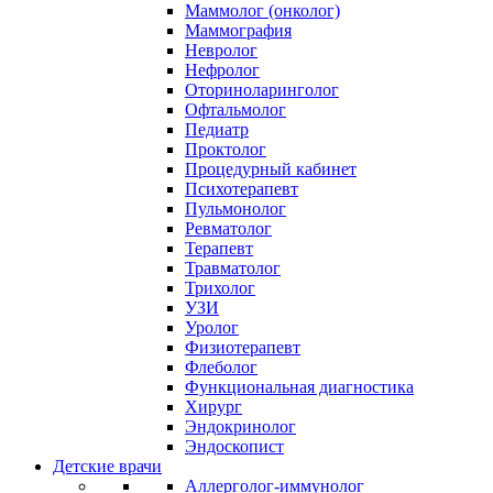
Маммолог (онколог)
Маммография
Невролог
Нефролог
Оториноларинголог
Офтальмолог
Педиатр
Проктолог
Процедурный кабинет
Психотерапевт
Пульмонолог
Ревматолог
Терапевт
Травматолог
Трихолог
УЗИ
Уролог
Физиотерапевт
Флеболог
Функциональная диагностика
Хирург
Эндокринолог
Эндоскопист
Детские врачи
Аллерголог-иммунолог