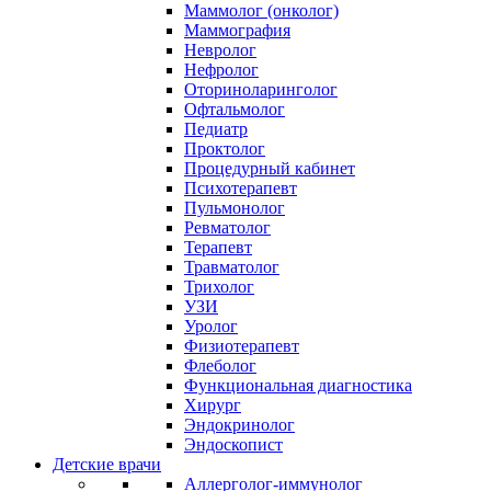
Маммолог (онколог)
Маммография
Невролог
Нефролог
Оториноларинголог
Офтальмолог
Педиатр
Проктолог
Процедурный кабинет
Психотерапевт
Пульмонолог
Ревматолог
Терапевт
Травматолог
Трихолог
УЗИ
Уролог
Физиотерапевт
Флеболог
Функциональная диагностика
Хирург
Эндокринолог
Эндоскопист
Детские врачи
Аллерголог-иммунолог