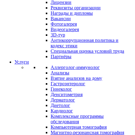
Лицензии
Реквизиты организации
Награды и дипломы
Вакансии
Фотогалерея
Видеогалерея
3D-тур
Антикоррупционная политика и
кодекс этики
Специальная оценка условий труда
Партнёры
Услуги
Аллерголог-иммунолог
Анализы
Взятие анализов на дому
Гастроэнтеролог
Гинеколог
Денситометрия
Дерматолог
Диетолог
Кардиолог
Комплексные программы
обследования
Компьютерная томография
Магнитно-резонансная томография