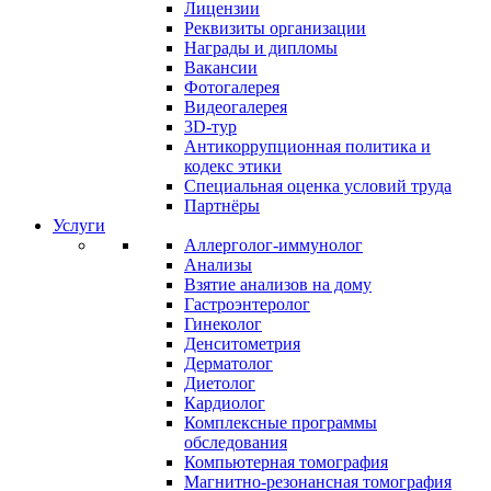
Лицензии
Реквизиты организации
Награды и дипломы
Вакансии
Фотогалерея
Видеогалерея
3D-тур
Антикоррупционная политика и
кодекс этики
Специальная оценка условий труда
Партнёры
Услуги
Аллерголог-иммунолог
Анализы
Взятие анализов на дому
Гастроэнтеролог
Гинеколог
Денситометрия
Дерматолог
Диетолог
Кардиолог
Комплексные программы
обследования
Компьютерная томография
Магнитно-резонансная томография