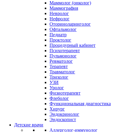
Маммолог (онколог)
Маммография
Невролог
Нефролог
Оториноларинголог
Офтальмолог
Педиатр
Проктолог
Процедурный кабинет
Психотерапевт
Пульмонолог
Ревматолог
Терапевт
Травматолог
Трихолог
УЗИ
Уролог
Физиотерапевт
Флеболог
Функциональная диагностика
Хирург
Эндокринолог
Эндоскопист
Детские врачи
Аллерголог-иммунолог