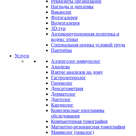
Реквизиты организации
Награды и дипломы
Вакансии
Фотогалерея
Видеогалерея
3D-тур
Антикоррупционная политика и
кодекс этики
Специальная оценка условий труда
Партнёры
Услуги
Аллерголог-иммунолог
Анализы
Взятие анализов на дому
Гастроэнтеролог
Гинеколог
Денситометрия
Дерматолог
Диетолог
Кардиолог
Комплексные программы
обследования
Компьютерная томография
Магнитно-резонансная томография
Маммолог (онколог)