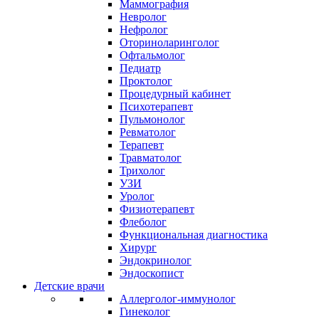
Маммография
Невролог
Нефролог
Оториноларинголог
Офтальмолог
Педиатр
Проктолог
Процедурный кабинет
Психотерапевт
Пульмонолог
Ревматолог
Терапевт
Травматолог
Трихолог
УЗИ
Уролог
Физиотерапевт
Флеболог
Функциональная диагностика
Хирург
Эндокринолог
Эндоскопист
Детские врачи
Аллерголог-иммунолог
Гинеколог