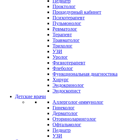
Педиатр
Проктолог
Процедурный кабинет
Психотерапевт
Пульмонолог
Ревматолог
Терапевт
Травматолог
Трихолог
УЗИ
Уролог
Физиотерапевт
Флеболог
Функциональная диагностика
Хирург
Эндокринолог
Эндоскопист
Детские врачи
Аллерголог-иммунолог
Гинеколог
Дерматолог
Оториноларинголог
Офтальмолог
Педиатр
УЗИ