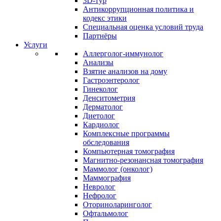
3D-тур
Антикоррупционная политика и
кодекс этики
Специальная оценка условий труда
Партнёры
Услуги
Аллерголог-иммунолог
Анализы
Взятие анализов на дому
Гастроэнтеролог
Гинеколог
Денситометрия
Дерматолог
Диетолог
Кардиолог
Комплексные программы
обследования
Компьютерная томография
Магнитно-резонансная томография
Маммолог (онколог)
Маммография
Невролог
Нефролог
Оториноларинголог
Офтальмолог