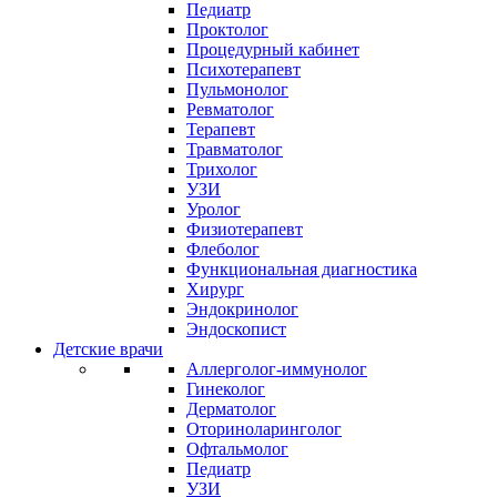
Педиатр
Проктолог
Процедурный кабинет
Психотерапевт
Пульмонолог
Ревматолог
Терапевт
Травматолог
Трихолог
УЗИ
Уролог
Физиотерапевт
Флеболог
Функциональная диагностика
Хирург
Эндокринолог
Эндоскопист
Детские врачи
Аллерголог-иммунолог
Гинеколог
Дерматолог
Оториноларинголог
Офтальмолог
Педиатр
УЗИ