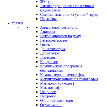
3D-тур
Антикоррупционная политика и
кодекс этики
Специальная оценка условий труда
Партнёры
Услуги
Аллерголог-иммунолог
Анализы
Взятие анализов на дому
Гастроэнтеролог
Гинеколог
Денситометрия
Дерматолог
Диетолог
Кардиолог
Комплексные программы
обследования
Компьютерная томография
Магнитно-резонансная томография
Маммолог (онколог)
Маммография
Невролог
Нефролог
Оториноларинголог
Офтальмолог