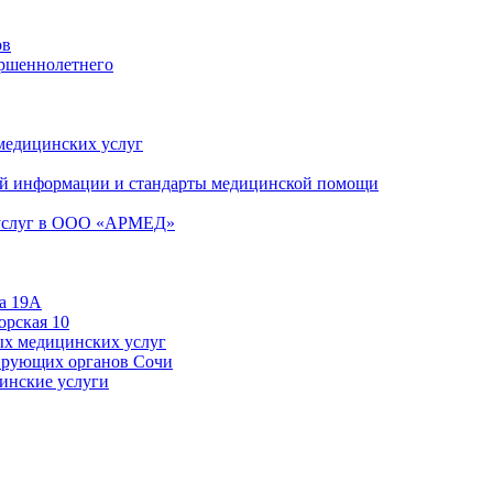
ов
ершеннолетнего
 медицинских услуг
й информации и стандарты медицинской помощи
 услуг в ООО «АРМЕД»
а 19А
орская 10
ых медицинских услуг
ирующих органов Сочи
цинские услуги