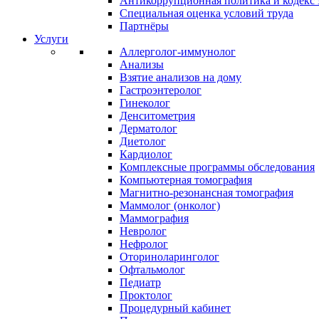
Антикоррупционная политика и кодекс 
Специальная оценка условий труда
Партнёры
Услуги
Аллерголог-иммунолог
Анализы
Взятие анализов на дому
Гастроэнтеролог
Гинеколог
Денситометрия
Дерматолог
Диетолог
Кардиолог
Комплексные программы обследования
Компьютерная томография
Магнитно-резонансная томография
Маммолог (онколог)
Маммография
Невролог
Нефролог
Оториноларинголог
Офтальмолог
Педиатр
Проктолог
Процедурный кабинет