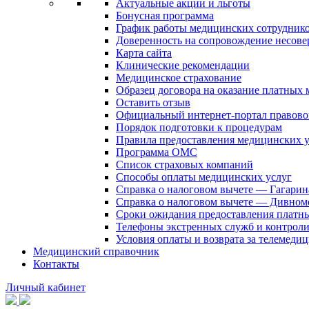
Актуальные акции и льготы
Бонусная программа
График работы медицинских сотрудник
Доверенность на сопровождение несов
Карта сайта
Клинические рекомендации
Медицинское страхование
Образец договора на оказание платных
Оставить отзыв
Официальный интернет-портал правово
Порядок подготовки к процедурам
Правила предоставления медицинских
Программа ОМС
Список страховых компаний
Способы оплаты медицинских услуг
Справка о налоговом вычете — Гагарин
Справка о налоговом вычете — Дивном
Сроки ожидания предоставления платн
Телефоны экстренных служб и контрол
Условия оплаты и возврата за телемеди
Медицинский справочник
Контакты
Личный кабинет