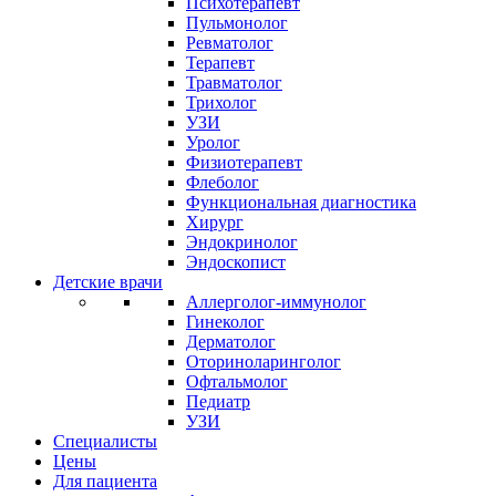
Психотерапевт
Пульмонолог
Ревматолог
Терапевт
Травматолог
Трихолог
УЗИ
Уролог
Физиотерапевт
Флеболог
Функциональная диагностика
Хирург
Эндокринолог
Эндоскопист
Детские врачи
Аллерголог-иммунолог
Гинеколог
Дерматолог
Оториноларинголог
Офтальмолог
Педиатр
УЗИ
Специалисты
Цены
Для пациента