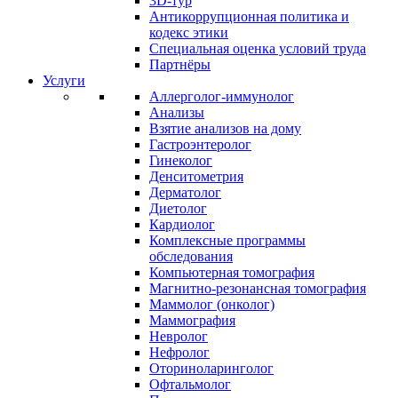
3D-тур
Антикоррупционная политика и
кодекс этики
Специальная оценка условий труда
Партнёры
Услуги
Аллерголог-иммунолог
Анализы
Взятие анализов на дому
Гастроэнтеролог
Гинеколог
Денситометрия
Дерматолог
Диетолог
Кардиолог
Комплексные программы
обследования
Компьютерная томография
Магнитно-резонансная томография
Маммолог (онколог)
Маммография
Невролог
Нефролог
Оториноларинголог
Офтальмолог