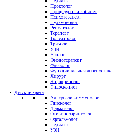
Педиатр
Проктолог
Процедурный кабинет
Психотерапевт
Пульмонолог
Ревматолог
Терапевт
Травматолог
Трихолог
УЗИ
Уролог
Физиотерапевт
Флеболог
Функциональная диагностика
Хирург
Эндокринолог
Эндоскопист
Детские врачи
Аллерголог-иммунолог
Гинеколог
Дерматолог
Оториноларинголог
Офтальмолог
Педиатр
УЗИ