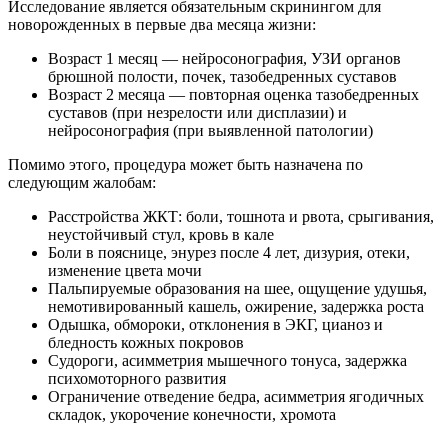
Исследование является обязательным скринингом для
новорожденных в первые два месяца жизни:
Возраст 1 месяц — нейросонография, УЗИ органов
брюшной полости, почек, тазобедренных суставов
Возраст 2 месяца — повторная оценка тазобедренных
суставов (при незрелости или дисплазии) и
нейросонография (при выявленной патологии)
Помимо этого, процедура может быть назначена по
следующим жалобам:
Расстройства ЖКТ: боли, тошнота и рвота, срыгивания,
неустойчивый стул, кровь в кале
Боли в пояснице, энурез после 4 лет, дизурия, отеки,
изменение цвета мочи
Пальпируемые образования на шее, ощущение удушья,
немотивированный кашель, ожирение, задержка роста
Одышка, обмороки, отклонения в ЭКГ, цианоз и
бледность кожных покровов
Судороги, асимметрия мышечного тонуса, задержка
психомоторного развития
Ограничение отведение бедра, асимметрия ягодичных
складок, укорочение конечности, хромота