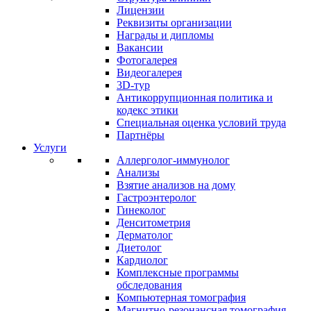
Лицензии
Реквизиты организации
Награды и дипломы
Вакансии
Фотогалерея
Видеогалерея
3D-тур
Антикоррупционная политика и
кодекс этики
Специальная оценка условий труда
Партнёры
Услуги
Аллерголог-иммунолог
Анализы
Взятие анализов на дому
Гастроэнтеролог
Гинеколог
Денситометрия
Дерматолог
Диетолог
Кардиолог
Комплексные программы
обследования
Компьютерная томография
Магнитно-резонансная томография