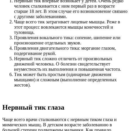
Нервный тик впервые возникает у детей. Очень редко
человек сталкивается с ним первый раз в возрасте
старше 18 лет. В этом случае его возникновение связано
с другими заболеваниями.
Чаще всего тик затрагивает лицевые мышцы. Реже в
этот процесс вовлекаются мышцы конечностей и
туловища.
Проявления вокального тика: сопение, шипение или
произношение отдельных звуков.
Проявления двигательного тика: моргание глазом,
подергивание рукой.
Нервный тик сложно отличить от произвольных
движений человека. О болезни свидетельствует
неуместность их выполнения и повышенная частота.
Тик может быть простым (одинарные движения
мышцами) и сложным (выполнение определенных
жестов).
Нервный тик глаза
Чаще всего врачи сталкиваются с нервным тиком глаза и
мимических мышц. В детском возрасте заболеванию в
большей степени подвержены мальчики. Как правило,