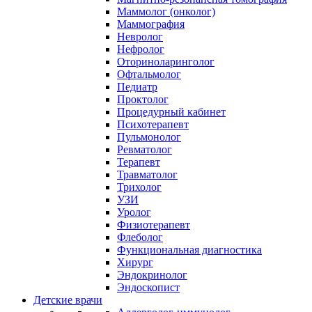
Маммолог (онколог)
Маммография
Невролог
Нефролог
Оториноларинголог
Офтальмолог
Педиатр
Проктолог
Процедурный кабинет
Психотерапевт
Пульмонолог
Ревматолог
Терапевт
Травматолог
Трихолог
УЗИ
Уролог
Физиотерапевт
Флеболог
Функциональная диагностика
Хирург
Эндокринолог
Эндоскопист
Детские врачи