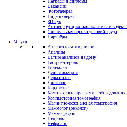
Награды и дипломы
Вакансии
Фотогалерея
Видеогалерея
3D-тур
Антикоррупционная политика и кодекс 
Специальная оценка условий труда
Партнёры
Услуги
Аллерголог-иммунолог
Анализы
Взятие анализов на дому
Гастроэнтеролог
Гинеколог
Денситометрия
Дерматолог
Диетолог
Кардиолог
Комплексные программы обследования
Компьютерная томография
Магнитно-резонансная томография
Маммолог (онколог)
Маммография
Невролог
Нефролог