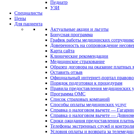
Педиатр
УЗИ
Специалисты
Цены
Для пациента
Актуальные акции и льготы
Бонусная программа
График работы медицинских сотрудник
Доверенность на сопровождение несов
Карта сайта
Клинические рекомендации
Медицинское страхование
Образец договора на оказание платных
Оставить отзыв
Официальный интернет-портал правово
Порядок подготовки к процедурам
Правила предоставления медицинских
Программа ОМС
Список страховых компаний
Способы оплаты медицинских услуг
Справка о налоговом вычете — Гагарин
Справка о налоговом вычете — Дивном
Сроки ожидания предоставления платн
Телефоны экстренных служб и контрол
Условия оплаты и возврата за телемеди