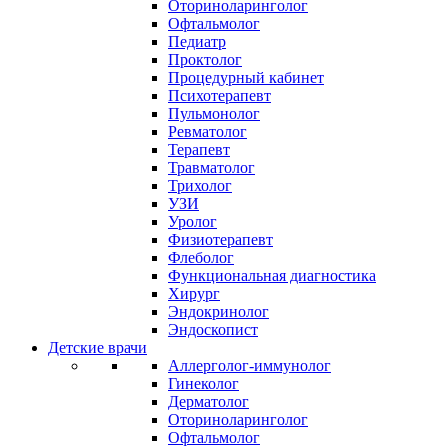
Оториноларинголог
Офтальмолог
Педиатр
Проктолог
Процедурный кабинет
Психотерапевт
Пульмонолог
Ревматолог
Терапевт
Травматолог
Трихолог
УЗИ
Уролог
Физиотерапевт
Флеболог
Функциональная диагностика
Хирург
Эндокринолог
Эндоскопист
Детские врачи
Аллерголог-иммунолог
Гинеколог
Дерматолог
Оториноларинголог
Офтальмолог