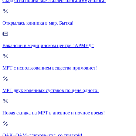
Скидка на прием врача аллерголога-иммунолога!
Открылась клиника в мкр. Бытха!
Вакансии в медицинском центре "АРМЕД"
МРТ с использованием вещества примовист!
МРТ двух коленных суставов по цене одного!
Новая скидка на МРТ в дневное и ночное время!
ОАК+ОАМ+глюкоза+хол. со скидкой!