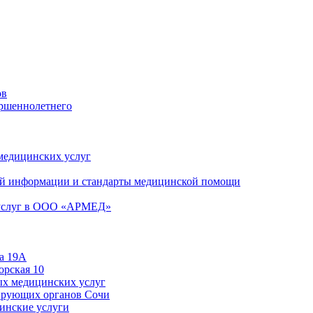
ов
ершеннолетнего
 медицинских услуг
й информации и стандарты медицинской помощи
 услуг в ООО «АРМЕД»
а 19А
орская 10
ых медицинских услуг
ирующих органов Сочи
цинские услуги