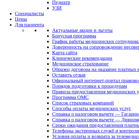
Педиатр
УЗИ
Специалисты
Цены
Для пациента
Актуальные акции и льготы
Бонусная программа
График работы медицинских сотрудник
Доверенность на сопровождение несов
Карта сайта
Клинические рекомендации
Медицинское страхование
Образец договора на оказание платных
Оставить отзыв
Официальный интернет-портал правово
Порядок подготовки к процедурам
Правила предоставления медицинских
Программа ОМС
Список страховых компаний
Способы оплаты медицинских услуг
Справка о налоговом вычете — Гагарин
Справка о налоговом вычете — Дивном
Сроки ожидания предоставления платн
Телефоны экстренных служб и контрол
Условия оплаты и возврата за телемеди