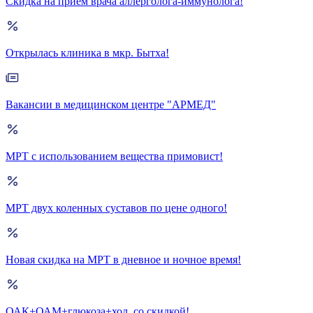
Скидка на прием врача аллерголога-иммунолога!
Открылась клиника в мкр. Бытха!
Вакансии в медицинском центре "АРМЕД"
МРТ с использованием вещества примовист!
МРТ двух коленных суставов по цене одного!
Новая скидка на МРТ в дневное и ночное время!
ОАК+ОАМ+глюкоза+хол. со скидкой!