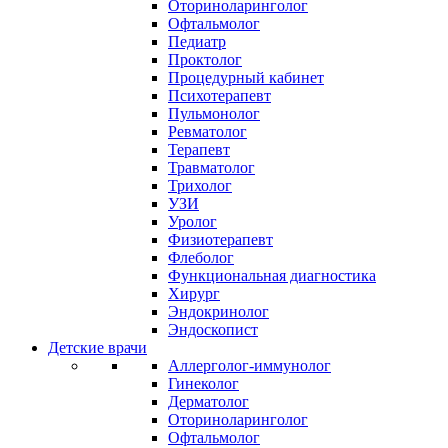
Оториноларинголог
Офтальмолог
Педиатр
Проктолог
Процедурный кабинет
Психотерапевт
Пульмонолог
Ревматолог
Терапевт
Травматолог
Трихолог
УЗИ
Уролог
Физиотерапевт
Флеболог
Функциональная диагностика
Хирург
Эндокринолог
Эндоскопист
Детские врачи
Аллерголог-иммунолог
Гинеколог
Дерматолог
Оториноларинголог
Офтальмолог