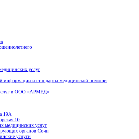
ов
ершеннолетнего
 медицинских услуг
й информации и стандарты медицинской помощи
 услуг в ООО «АРМЕД»
а 19А
орская 10
ых медицинских услуг
ирующих органов Сочи
цинские услуги