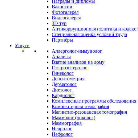
Награды и дипломы
Вакансии
Фотогалерея
Видеогалерея
3D-тур
Антикоррупционная политика и кодекс 
Специальная оценка условий труда
Партнёры
Услуги
Аллерголог-иммунолог
Анализы
Взятие анализов на дому
Гастроэнтеролог
Гинеколог
Денситометрия
Дерматолог
Диетолог
Кардиолог
Комплексные программы обследования
Компьютерная томография
Магнитно-резонансная томография
Маммолог (онколог)
Маммография
Невролог
Нефролог