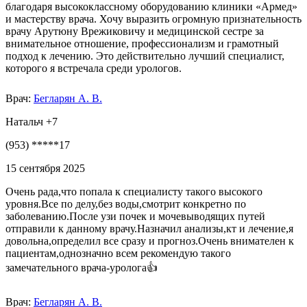
благодаря высококлассному оборудованию клиники «Армед»
и мастерству врача. Хочу выразить огромную признательность
врачу Арутюну Врежиковичу и медицинской сестре за
внимательное отношение, профессионализм и грамотный
подход к лечению. Это действительно лучший специалист,
которого я встречала среди урологов.
Врач:
Бегларян А. В.
Натальч +7
(953) *****17
15 сентября 2025
Очень рада,что попала к специалисту такого высокого
уровня.Все по делу,без воды,смотрит конкретно по
заболеванию.После узи почек и мочевыводящих путей
отправили к данному врачу.Назначил анализы,кт и лечение,я
довольна,определил все сразу и прогноз.Очень внимателен к
пациентам,однозначно всем рекомендую такого
замечательного врача-уролога👍
Врач:
Бегларян А. В.