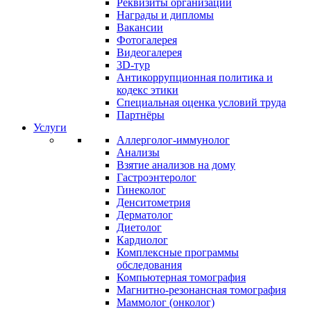
Реквизиты организации
Награды и дипломы
Вакансии
Фотогалерея
Видеогалерея
3D-тур
Антикоррупционная политика и
кодекс этики
Специальная оценка условий труда
Партнёры
Услуги
Аллерголог-иммунолог
Анализы
Взятие анализов на дому
Гастроэнтеролог
Гинеколог
Денситометрия
Дерматолог
Диетолог
Кардиолог
Комплексные программы
обследования
Компьютерная томография
Магнитно-резонансная томография
Маммолог (онколог)