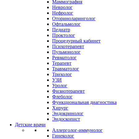
Маммография
Невролог
Нефролог
Оториноларинголог
Офтальмолог
Педиатр
Проктолог
Процедурный кабинет
Психотерапевт
Пульмонолог
Ревматолог
Терапевт
Травматолог
Трихолог
УЗИ
Уролог
Физиотерапевт
Флеболог
Функциональная диагностика
Хирург
Эндокринолог
Эндоскопист
Детские врачи
Аллерголог-иммунолог
Гинеколог