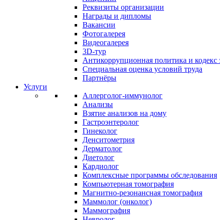
Реквизиты организации
Награды и дипломы
Вакансии
Фотогалерея
Видеогалерея
3D-тур
Антикоррупционная политика и кодекс 
Специальная оценка условий труда
Партнёры
Услуги
Аллерголог-иммунолог
Анализы
Взятие анализов на дому
Гастроэнтеролог
Гинеколог
Денситометрия
Дерматолог
Диетолог
Кардиолог
Комплексные программы обследования
Компьютерная томография
Магнитно-резонансная томография
Маммолог (онколог)
Маммография
Невролог