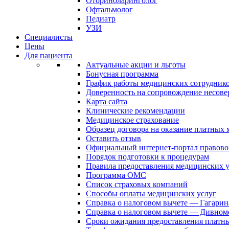
Оториноларинголог
Офтальмолог
Педиатр
УЗИ
Специалисты
Цены
Для пациента
Актуальные акции и льготы
Бонусная программа
График работы медицинских сотрудник
Доверенность на сопровождение несов
Карта сайта
Клинические рекомендации
Медицинское страхование
Образец договора на оказание платных
Оставить отзыв
Официальный интернет-портал правово
Порядок подготовки к процедурам
Правила предоставления медицинских
Программа ОМС
Список страховых компаний
Способы оплаты медицинских услуг
Справка о налоговом вычете — Гагарин
Справка о налоговом вычете — Дивном
Сроки ожидания предоставления платн