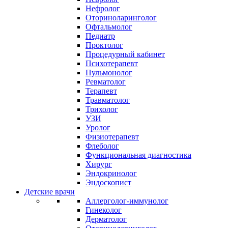
Нефролог
Оториноларинголог
Офтальмолог
Педиатр
Проктолог
Процедурный кабинет
Психотерапевт
Пульмонолог
Ревматолог
Терапевт
Травматолог
Трихолог
УЗИ
Уролог
Физиотерапевт
Флеболог
Функциональная диагностика
Хирург
Эндокринолог
Эндоскопист
Детские врачи
Аллерголог-иммунолог
Гинеколог
Дерматолог