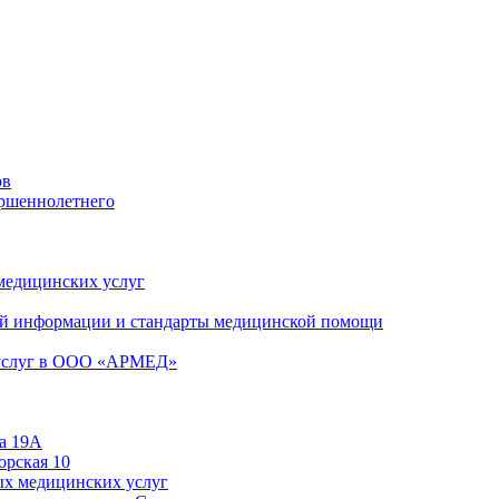
ов
ершеннолетнего
 медицинских услуг
й информации и стандарты медицинской помощи
 услуг в ООО «АРМЕД»
а 19А
орская 10
ых медицинских услуг