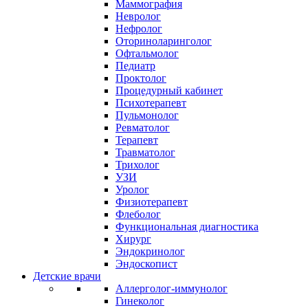
Маммография
Невролог
Нефролог
Оториноларинголог
Офтальмолог
Педиатр
Проктолог
Процедурный кабинет
Психотерапевт
Пульмонолог
Ревматолог
Терапевт
Травматолог
Трихолог
УЗИ
Уролог
Физиотерапевт
Флеболог
Функциональная диагностика
Хирург
Эндокринолог
Эндоскопист
Детские врачи
Аллерголог-иммунолог
Гинеколог