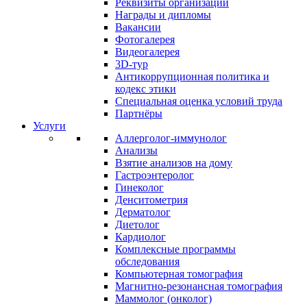
Реквизиты организации
Награды и дипломы
Вакансии
Фотогалерея
Видеогалерея
3D-тур
Антикоррупционная политика и
кодекс этики
Специальная оценка условий труда
Партнёры
Услуги
Аллерголог-иммунолог
Анализы
Взятие анализов на дому
Гастроэнтеролог
Гинеколог
Денситометрия
Дерматолог
Диетолог
Кардиолог
Комплексные программы
обследования
Компьютерная томография
Магнитно-резонансная томография
Маммолог (онколог)