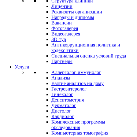
Структура клиники
Лицензии
Реквизиты организации
Награды и дипломы
Вакансии
Фотогалерея
Видеогалерея
3D-тур
Антикоррупционная политика и
кодекс этики
Специальная оценка условий труда
Партнёры
Услуги
Аллерголог-иммунолог
Анализы
Взятие анализов на дому
Гастроэнтеролог
Гинеколог
Денситометрия
Дерматолог
Диетолог
Кардиолог
Комплексные программы
обследования
Компьютерная томография