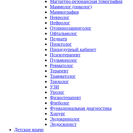
Магнитно-резонансная томография
Маммолог (онколог)
Маммография
Невролог
Нефролог
Оториноларинголог
Офтальмолог
Педиатр
Проктолог
Процедурный кабинет
Психотерапевт
Пульмонолог
Ревматолог
Терапевт
Травматолог
Трихолог
УЗИ
Уролог
Физиотерапевт
Флеболог
Функциональная диагностика
Хирург
Эндокринолог
Эндоскопист
Детские врачи