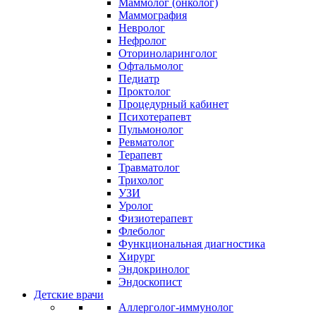
Маммолог (онколог)
Маммография
Невролог
Нефролог
Оториноларинголог
Офтальмолог
Педиатр
Проктолог
Процедурный кабинет
Психотерапевт
Пульмонолог
Ревматолог
Терапевт
Травматолог
Трихолог
УЗИ
Уролог
Физиотерапевт
Флеболог
Функциональная диагностика
Хирург
Эндокринолог
Эндоскопист
Детские врачи
Аллерголог-иммунолог