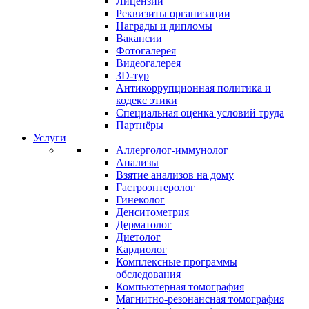
Лицензии
Реквизиты организации
Награды и дипломы
Вакансии
Фотогалерея
Видеогалерея
3D-тур
Антикоррупционная политика и
кодекс этики
Специальная оценка условий труда
Партнёры
Услуги
Аллерголог-иммунолог
Анализы
Взятие анализов на дому
Гастроэнтеролог
Гинеколог
Денситометрия
Дерматолог
Диетолог
Кардиолог
Комплексные программы
обследования
Компьютерная томография
Магнитно-резонансная томография