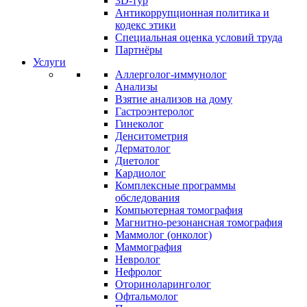
3D-тур
Антикоррупционная политика и
кодекс этики
Специальная оценка условий труда
Партнёры
Услуги
Аллерголог-иммунолог
Анализы
Взятие анализов на дому
Гастроэнтеролог
Гинеколог
Денситометрия
Дерматолог
Диетолог
Кардиолог
Комплексные программы
обследования
Компьютерная томография
Магнитно-резонансная томография
Маммолог (онколог)
Маммография
Невролог
Нефролог
Оториноларинголог
Офтальмолог