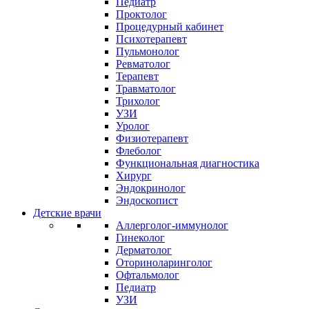
Педиатр
Проктолог
Процедурный кабинет
Психотерапевт
Пульмонолог
Ревматолог
Терапевт
Травматолог
Трихолог
УЗИ
Уролог
Физиотерапевт
Флеболог
Функциональная диагностика
Хирург
Эндокринолог
Эндоскопист
Детские врачи
Аллерголог-иммунолог
Гинеколог
Дерматолог
Оториноларинголог
Офтальмолог
Педиатр
УЗИ