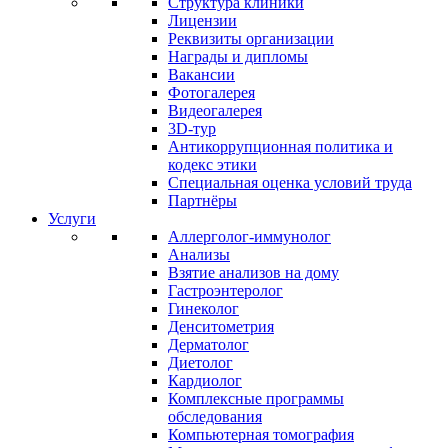
Структура клиники
Лицензии
Реквизиты организации
Награды и дипломы
Вакансии
Фотогалерея
Видеогалерея
3D-тур
Антикоррупционная политика и
кодекс этики
Специальная оценка условий труда
Партнёры
Услуги
Аллерголог-иммунолог
Анализы
Взятие анализов на дому
Гастроэнтеролог
Гинеколог
Денситометрия
Дерматолог
Диетолог
Кардиолог
Комплексные программы
обследования
Компьютерная томография