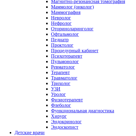
Магнитно-резонансная томография
Маммолог (онколог)
Маммография
Невролог
Нефролог
Оториноларинголог
Офтальмолог
Педиатр
Проктолог
Процедурный кабинет
Психотерапевт
Пульмонолог
Ревматолог
Терапевт
Травматолог
Трихолог
УЗИ
Уролог
Физиотерапевт
Флеболог
Функциональная диагностика
Хирург
Эндокринолог
Эндоскопист
Детские врачи