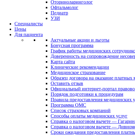
Оториноларинголог
Офтальмолог
Педиатр
УЗИ
Специалисты
Цены
Для пациента
Актуальные акции и льготы
Бонусная программа
График работы медицинских сотрудник
Доверенность на сопровождение несов
Карта сайта
Клинические рекомендации
Медицинское страхование
Образец договора на оказание платных
Оставить отзыв
Официальный интернет-портал правово
Порядок подготовки к процедурам
Правила предоставления медицинских
Программа ОМС
Список страховых компаний
Способы оплаты медицинских услуг
Справка о налоговом вычете — Гагарин
Справка о налоговом вычете — Дивном
Сроки ожидания предоставления платн