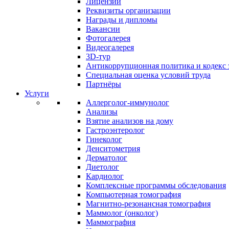
Лицензии
Реквизиты организации
Награды и дипломы
Вакансии
Фотогалерея
Видеогалерея
3D-тур
Антикоррупционная политика и кодекс 
Специальная оценка условий труда
Партнёры
Услуги
Аллерголог-иммунолог
Анализы
Взятие анализов на дому
Гастроэнтеролог
Гинеколог
Денситометрия
Дерматолог
Диетолог
Кардиолог
Комплексные программы обследования
Компьютерная томография
Магнитно-резонансная томография
Маммолог (онколог)
Маммография