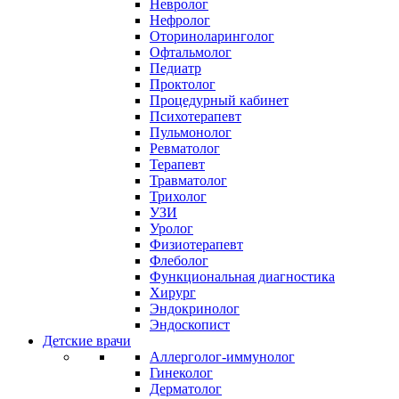
Невролог
Нефролог
Оториноларинголог
Офтальмолог
Педиатр
Проктолог
Процедурный кабинет
Психотерапевт
Пульмонолог
Ревматолог
Терапевт
Травматолог
Трихолог
УЗИ
Уролог
Физиотерапевт
Флеболог
Функциональная диагностика
Хирург
Эндокринолог
Эндоскопист
Детские врачи
Аллерголог-иммунолог
Гинеколог
Дерматолог