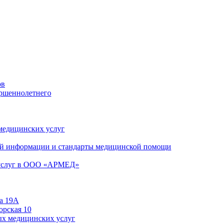
ов
ершеннолетнего
 медицинских услуг
й информации и стандарты медицинской помощи
 услуг в ООО «АРМЕД»
а 19А
орская 10
ых медицинских услуг