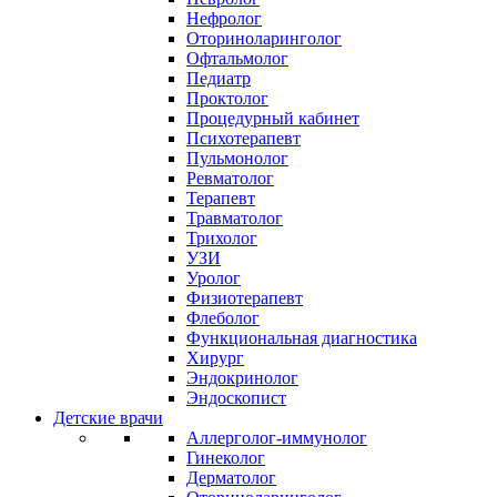
Нефролог
Оториноларинголог
Офтальмолог
Педиатр
Проктолог
Процедурный кабинет
Психотерапевт
Пульмонолог
Ревматолог
Терапевт
Травматолог
Трихолог
УЗИ
Уролог
Физиотерапевт
Флеболог
Функциональная диагностика
Хирург
Эндокринолог
Эндоскопист
Детские врачи
Аллерголог-иммунолог
Гинеколог
Дерматолог