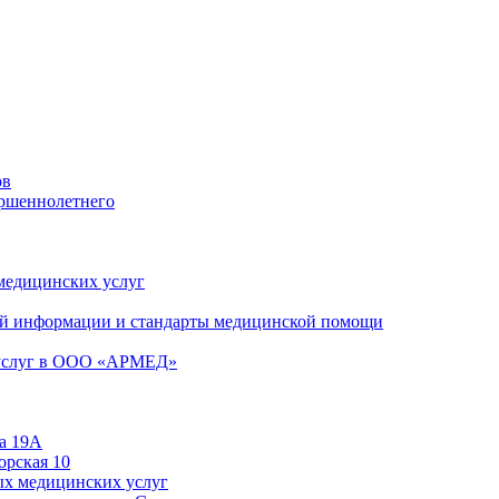
ов
ершеннолетнего
 медицинских услуг
й информации и стандарты медицинской помощи
 услуг в ООО «АРМЕД»
а 19А
орская 10
ых медицинских услуг