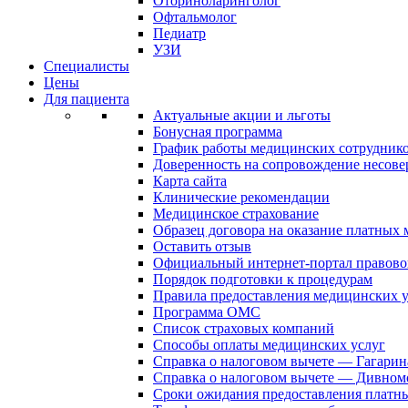
Оториноларинголог
Офтальмолог
Педиатр
УЗИ
Специалисты
Цены
Для пациента
Актуальные акции и льготы
Бонусная программа
График работы медицинских сотрудник
Доверенность на сопровождение несов
Карта сайта
Клинические рекомендации
Медицинское страхование
Образец договора на оказание платных
Оставить отзыв
Официальный интернет-портал правово
Порядок подготовки к процедурам
Правила предоставления медицинских
Программа ОМС
Список страховых компаний
Способы оплаты медицинских услуг
Справка о налоговом вычете — Гагарин
Справка о налоговом вычете — Дивном
Сроки ожидания предоставления платн