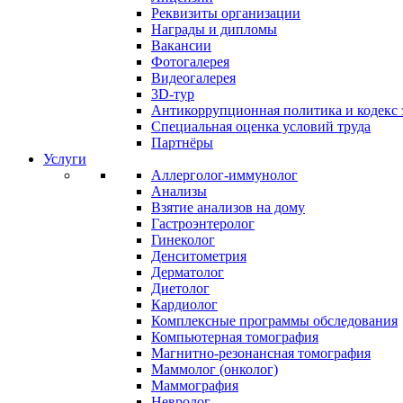
Реквизиты организации
Награды и дипломы
Вакансии
Фотогалерея
Видеогалерея
3D-тур
Антикоррупционная политика и кодекс 
Специальная оценка условий труда
Партнёры
Услуги
Аллерголог-иммунолог
Анализы
Взятие анализов на дому
Гастроэнтеролог
Гинеколог
Денситометрия
Дерматолог
Диетолог
Кардиолог
Комплексные программы обследования
Компьютерная томография
Магнитно-резонансная томография
Маммолог (онколог)
Маммография
Невролог