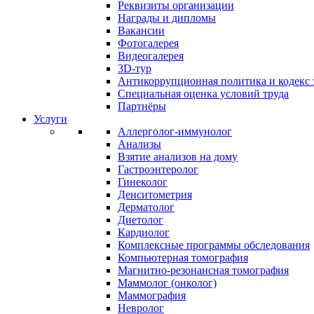
Реквизиты организации
Награды и дипломы
Вакансии
Фотогалерея
Видеогалерея
3D-тур
Антикоррупционная политика и кодекс 
Специальная оценка условий труда
Партнёры
Услуги
Аллерголог-иммунолог
Анализы
Взятие анализов на дому
Гастроэнтеролог
Гинеколог
Денситометрия
Дерматолог
Диетолог
Кардиолог
Комплексные программы обследования
Компьютерная томография
Магнитно-резонансная томография
Маммолог (онколог)
Маммография
Невролог