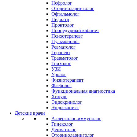
Нефролог
Оториноларинголог
Офтальмолог
Педиатр
Проктолог
Процедурный кабинет
Психотерапевт
Пульмонолог
Ревматолог
Терапевт
Травматолог
Трихолог
УЗИ
Уролог
Физиотерапевт
Флеболог
Функциональная диагностика
Хирург
Эндокринолог
Эндоскопист
Детские врачи
Аллерголог-иммунолог
Гинеколог
Дерматолог
Оториноларинголог