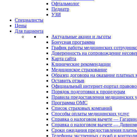
Офтальмолог
Педиатр
УЗИ
Специалисты
Цены
Для пациента
Актуальные акции и льготы
Бонусная программа
График работы медицинских сотрудник
Доверенность на сопровождение несов
Карта сайта
Клинические рекомендации
Медицинское страхование
Образец договора на оказание платных
Оставить отзыв
Официальный интернет-портал правово
Порядок подготовки к процедурам
Правила предоставления медицинских
Программа ОМС
Список страховых компаний
Способы оплаты медицинских услуг
Справка о налоговом вычете — Гагарин
Справка о налоговом вычете — Дивном
Сроки ожидания предоставления платн
Телефоны экстренных служб и контрол