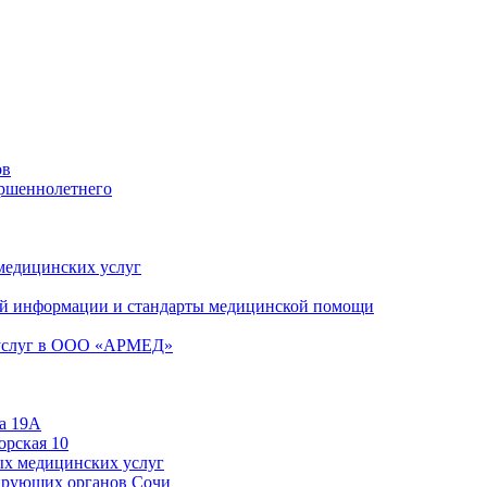
ов
ершеннолетнего
 медицинских услуг
й информации и стандарты медицинской помощи
 услуг в ООО «АРМЕД»
а 19А
орская 10
ых медицинских услуг
ирующих органов Сочи