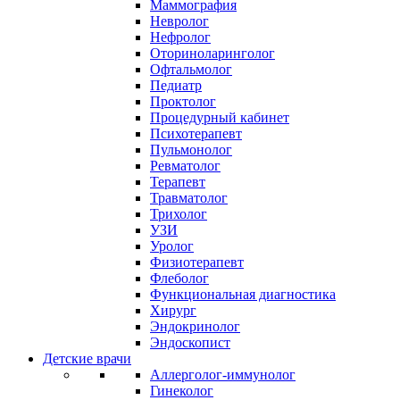
Маммография
Невролог
Нефролог
Оториноларинголог
Офтальмолог
Педиатр
Проктолог
Процедурный кабинет
Психотерапевт
Пульмонолог
Ревматолог
Терапевт
Травматолог
Трихолог
УЗИ
Уролог
Физиотерапевт
Флеболог
Функциональная диагностика
Хирург
Эндокринолог
Эндоскопист
Детские врачи
Аллерголог-иммунолог
Гинеколог