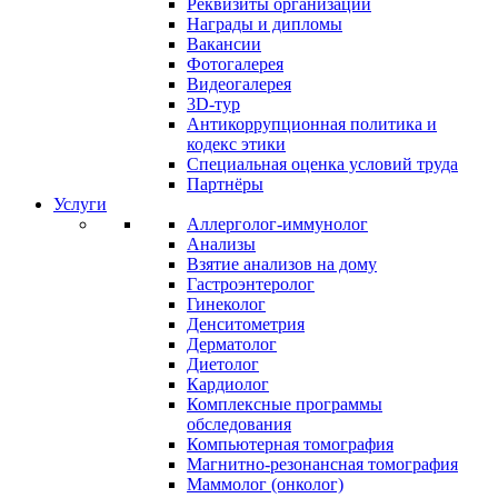
Реквизиты организации
Награды и дипломы
Вакансии
Фотогалерея
Видеогалерея
3D-тур
Антикоррупционная политика и
кодекс этики
Специальная оценка условий труда
Партнёры
Услуги
Аллерголог-иммунолог
Анализы
Взятие анализов на дому
Гастроэнтеролог
Гинеколог
Денситометрия
Дерматолог
Диетолог
Кардиолог
Комплексные программы
обследования
Компьютерная томография
Магнитно-резонансная томография
Маммолог (онколог)