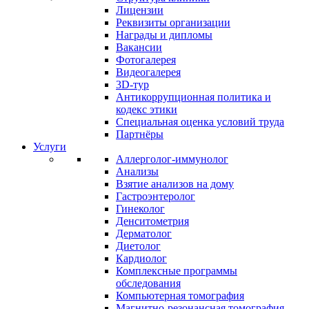
Лицензии
Реквизиты организации
Награды и дипломы
Вакансии
Фотогалерея
Видеогалерея
3D-тур
Антикоррупционная политика и
кодекс этики
Специальная оценка условий труда
Партнёры
Услуги
Аллерголог-иммунолог
Анализы
Взятие анализов на дому
Гастроэнтеролог
Гинеколог
Денситометрия
Дерматолог
Диетолог
Кардиолог
Комплексные программы
обследования
Компьютерная томография
Магнитно-резонансная томография