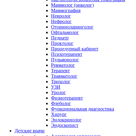
Маммолог (онколог)
Маммография
Невролог
Нефролог
Оториноларинголог
Офтальмолог
Педиатр
Проктолог
Процедурный кабинет
Психотерапевт
Пульмонолог
Ревматолог
Терапевт
Травматолог
Трихолог
УЗИ
Уролог
Физиотерапевт
Флеболог
Функциональная диагностика
Хирург
Эндокринолог
Эндоскопист
Детские врачи