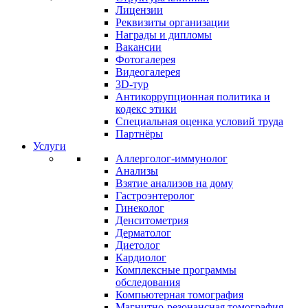
Лицензии
Реквизиты организации
Награды и дипломы
Вакансии
Фотогалерея
Видеогалерея
3D-тур
Антикоррупционная политика и
кодекс этики
Специальная оценка условий труда
Партнёры
Услуги
Аллерголог-иммунолог
Анализы
Взятие анализов на дому
Гастроэнтеролог
Гинеколог
Денситометрия
Дерматолог
Диетолог
Кардиолог
Комплексные программы
обследования
Компьютерная томография
Магнитно-резонансная томография