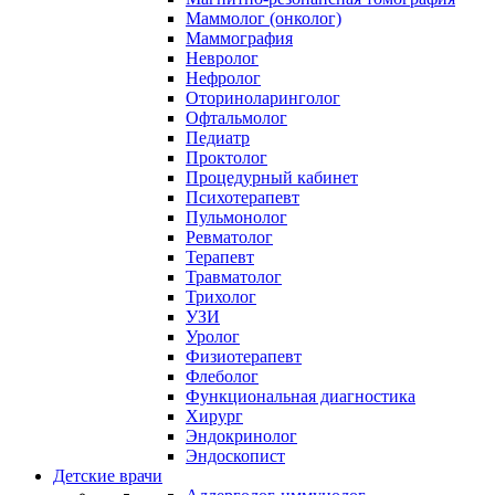
Маммолог (онколог)
Маммография
Невролог
Нефролог
Оториноларинголог
Офтальмолог
Педиатр
Проктолог
Процедурный кабинет
Психотерапевт
Пульмонолог
Ревматолог
Терапевт
Травматолог
Трихолог
УЗИ
Уролог
Физиотерапевт
Флеболог
Функциональная диагностика
Хирург
Эндокринолог
Эндоскопист
Детские врачи