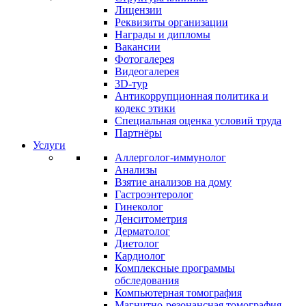
Лицензии
Реквизиты организации
Награды и дипломы
Вакансии
Фотогалерея
Видеогалерея
3D-тур
Антикоррупционная политика и
кодекс этики
Специальная оценка условий труда
Партнёры
Услуги
Аллерголог-иммунолог
Анализы
Взятие анализов на дому
Гастроэнтеролог
Гинеколог
Денситометрия
Дерматолог
Диетолог
Кардиолог
Комплексные программы
обследования
Компьютерная томография
Магнитно-резонансная томография