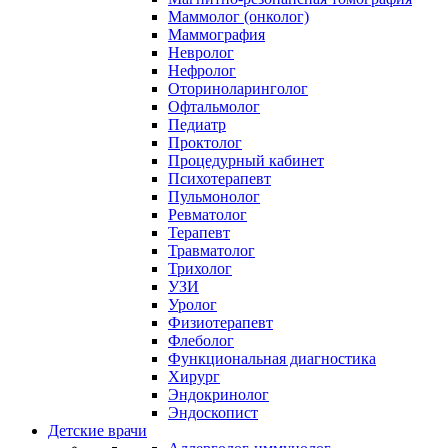
Маммолог (онколог)
Маммография
Невролог
Нефролог
Оториноларинголог
Офтальмолог
Педиатр
Проктолог
Процедурный кабинет
Психотерапевт
Пульмонолог
Ревматолог
Терапевт
Травматолог
Трихолог
УЗИ
Уролог
Физиотерапевт
Флеболог
Функциональная диагностика
Хирург
Эндокринолог
Эндоскопист
Детские врачи