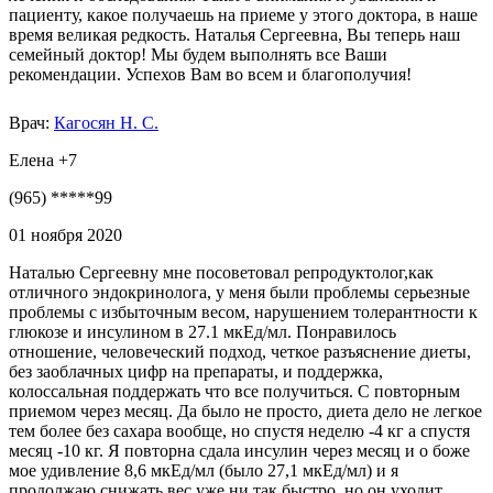
пациенту, какое получаешь на приеме у этого доктора, в наше
время великая редкость. Наталья Сергеевна, Вы теперь наш
семейный доктор! Мы будем выполнять все Ваши
рекомендации. Успехов Вам во всем и благополучия!
Врач:
Кагосян Н. С.
Елена +7
(965) *****99
01 ноября 2020
Наталью Сергеевну мне посоветовал репродуктолог,как
отличного эндокринолога, у меня были проблемы серьезные
проблемы с избыточным весом, нарушением толерантности к
глюкозе и инсулином в 27.1 мкЕд/мл. Понравилось
отношение, человеческий подход, четкое разъяснение диеты,
без заоблачных цифр на препараты, и поддержка,
колоссальная поддержать что все получиться. С повторным
приемом через месяц. Да было не просто, диета дело не легкое
тем более без сахара вообще, но спустя неделю -4 кг а спустя
месяц -10 кг. Я повторна сдала инсулин через месяц и о боже
мое удивление 8,6 мкЕд/мл (было 27,1 мкЕд/мл) и я
продолжаю снижать вес уже ни так быстро, но он уходит.