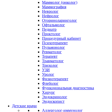
Маммолог (онколог)
Маммография
Невролог
Нефролог
Оториноларинголог
Офтальмолог
Педиатр
Проктолог
Процедурный кабинет
Психотерапевт
Пульмонолог
Ревматолог
Терапевт
Травматолог
Трихолог
УЗИ
Уролог
Физиотерапевт
Флеболог
Функциональная диагностика
Хирург
Эндокринолог
Эндоскопист
Детские врачи
Аллерголог-иммунолог