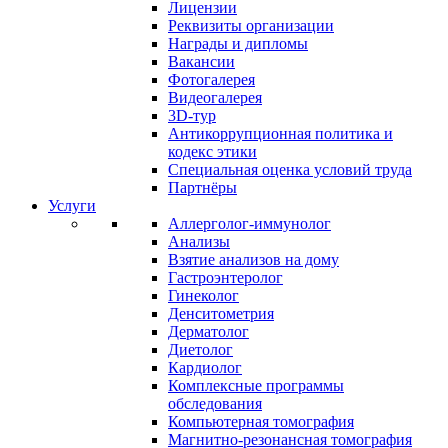
Лицензии
Реквизиты организации
Награды и дипломы
Вакансии
Фотогалерея
Видеогалерея
3D-тур
Антикоррупционная политика и
кодекс этики
Специальная оценка условий труда
Партнёры
Услуги
Аллерголог-иммунолог
Анализы
Взятие анализов на дому
Гастроэнтеролог
Гинеколог
Денситометрия
Дерматолог
Диетолог
Кардиолог
Комплексные программы
обследования
Компьютерная томография
Магнитно-резонансная томография