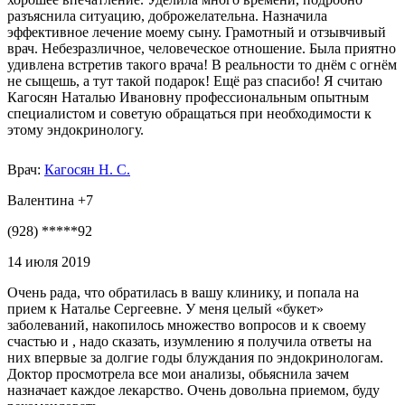
разъяснила ситуацию, доброжелательна. Назначила
эффективное лечение моему сыну. Грамотный и отзывчивый
врач. Небезразличное, человеческое отношение. Была приятно
удивлена встретив такого врача! В реальности то днём с огнём
не сыщешь, а тут такой подарок! Ещё раз спасибо! Я считаю
Кагосян Наталью Ивановну профессиональным опытным
специалистом и советую обращаться при необходимости к
этому эндокринологу.
Врач:
Кагосян Н. С.
Валентина +7
(928) *****92
14 июля 2019
Очень рада, что обратилась в вашу клинику, и попала на
прием к Наталье Сергеевне. У меня целый «букет»
заболеваний, накопилось множество вопросов и к своему
счастью и , надо сказать, изумлению я получила ответы на
них впервые за долгие годы блуждания по эндокринологам.
Доктор просмотрела все мои анализы, обьяснила зачем
назначает каждое лекарство. Очень довольна приемом, буду