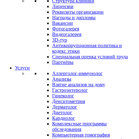
Структура клиники
Лицензии
Реквизиты организации
Награды и дипломы
Вакансии
Фотогалерея
Видеогалерея
3D-тур
Антикоррупционная политика и
кодекс этики
Специальная оценка условий труда
Партнёры
Услуги
Аллерголог-иммунолог
Анализы
Взятие анализов на дому
Гастроэнтеролог
Гинеколог
Денситометрия
Дерматолог
Диетолог
Кардиолог
Комплексные программы
обследования
Компьютерная томография