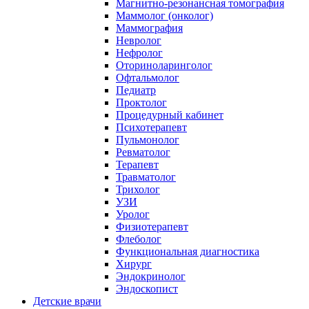
Магнитно-резонансная томография
Маммолог (онколог)
Маммография
Невролог
Нефролог
Оториноларинголог
Офтальмолог
Педиатр
Проктолог
Процедурный кабинет
Психотерапевт
Пульмонолог
Ревматолог
Терапевт
Травматолог
Трихолог
УЗИ
Уролог
Физиотерапевт
Флеболог
Функциональная диагностика
Хирург
Эндокринолог
Эндоскопист
Детские врачи