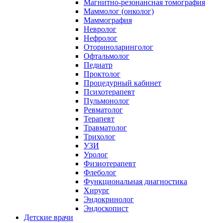
Магнитно-резонансная томография
Маммолог (онколог)
Маммография
Невролог
Нефролог
Оториноларинголог
Офтальмолог
Педиатр
Проктолог
Процедурный кабинет
Психотерапевт
Пульмонолог
Ревматолог
Терапевт
Травматолог
Трихолог
УЗИ
Уролог
Физиотерапевт
Флеболог
Функциональная диагностика
Хирург
Эндокринолог
Эндоскопист
Детские врачи