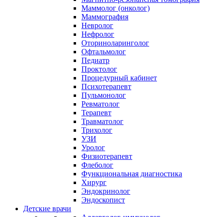
Маммолог (онколог)
Маммография
Невролог
Нефролог
Оториноларинголог
Офтальмолог
Педиатр
Проктолог
Процедурный кабинет
Психотерапевт
Пульмонолог
Ревматолог
Терапевт
Травматолог
Трихолог
УЗИ
Уролог
Физиотерапевт
Флеболог
Функциональная диагностика
Хирург
Эндокринолог
Эндоскопист
Детские врачи