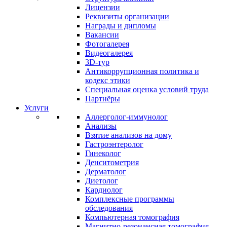
Лицензии
Реквизиты организации
Награды и дипломы
Вакансии
Фотогалерея
Видеогалерея
3D-тур
Антикоррупционная политика и
кодекс этики
Специальная оценка условий труда
Партнёры
Услуги
Аллерголог-иммунолог
Анализы
Взятие анализов на дому
Гастроэнтеролог
Гинеколог
Денситометрия
Дерматолог
Диетолог
Кардиолог
Комплексные программы
обследования
Компьютерная томография
Магнитно-резонансная томография