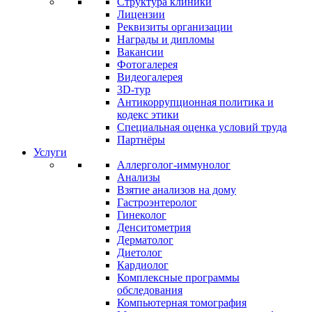
Структура клиники
Лицензии
Реквизиты организации
Награды и дипломы
Вакансии
Фотогалерея
Видеогалерея
3D-тур
Антикоррупционная политика и
кодекс этики
Специальная оценка условий труда
Партнёры
Услуги
Аллерголог-иммунолог
Анализы
Взятие анализов на дому
Гастроэнтеролог
Гинеколог
Денситометрия
Дерматолог
Диетолог
Кардиолог
Комплексные программы
обследования
Компьютерная томография