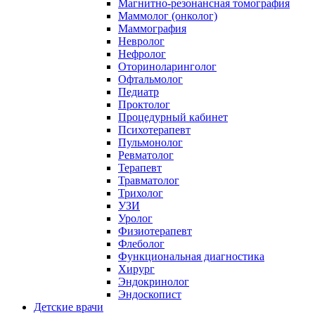
Магнитно-резонансная томография
Маммолог (онколог)
Маммография
Невролог
Нефролог
Оториноларинголог
Офтальмолог
Педиатр
Проктолог
Процедурный кабинет
Психотерапевт
Пульмонолог
Ревматолог
Терапевт
Травматолог
Трихолог
УЗИ
Уролог
Физиотерапевт
Флеболог
Функциональная диагностика
Хирург
Эндокринолог
Эндоскопист
Детские врачи