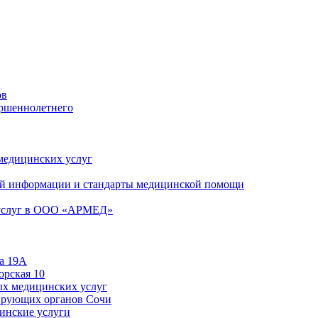
ов
ершеннолетнего
 медицинских услуг
й информации и стандарты медицинской помощи
 услуг в ООО «АРМЕД»
а 19А
орская 10
ых медицинских услуг
ирующих органов Сочи
цинские услуги