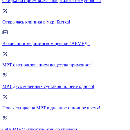
Скидка на прием врача аллерголога-иммунолога!
Открылась клиника в мкр. Бытха!
Вакансии в медицинском центре "АРМЕД"
МРТ с использованием вещества примовист!
МРТ двух коленных суставов по цене одного!
Новая скидка на МРТ в дневное и ночное время!
ОАК+ОАМ+глюкоза+хол. со скидкой!