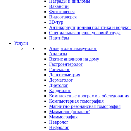
Награды и дипломы
Вакансии
Фотогалерея
Видеогалерея
3D-тур
Антикоррупционная политика и кодекс 
Специальная оценка условий труда
Партнёры
Услуги
Аллерголог-иммунолог
Анализы
Взятие анализов на дому
Гастроэнтеролог
Гинеколог
Денситометрия
Дерматолог
Диетолог
Кардиолог
Комплексные программы обследования
Компьютерная томография
Магнитно-резонансная томография
Маммолог (онколог)
Маммография
Невролог
Нефролог