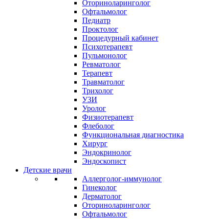
Оториноларинголог
Офтальмолог
Педиатр
Проктолог
Процедурный кабинет
Психотерапевт
Пульмонолог
Ревматолог
Терапевт
Травматолог
Трихолог
УЗИ
Уролог
Физиотерапевт
Флеболог
Функциональная диагностика
Хирург
Эндокринолог
Эндоскопист
Детские врачи
Аллерголог-иммунолог
Гинеколог
Дерматолог
Оториноларинголог
Офтальмолог