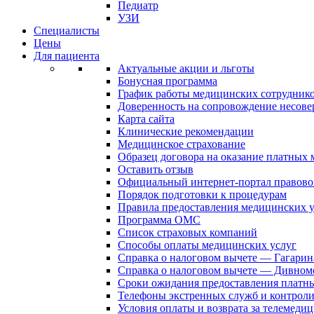
Педиатр
УЗИ
Специалисты
Цены
Для пациента
Актуальные акции и льготы
Бонусная программа
График работы медицинских сотрудник
Доверенность на сопровождение несов
Карта сайта
Клинические рекомендации
Медицинское страхование
Образец договора на оказание платных
Оставить отзыв
Официальный интернет-портал правово
Порядок подготовки к процедурам
Правила предоставления медицинских
Программа ОМС
Список страховых компаний
Способы оплаты медицинских услуг
Справка о налоговом вычете — Гагарин
Справка о налоговом вычете — Дивном
Сроки ожидания предоставления платн
Телефоны экстренных служб и контрол
Условия оплаты и возврата за телемеди