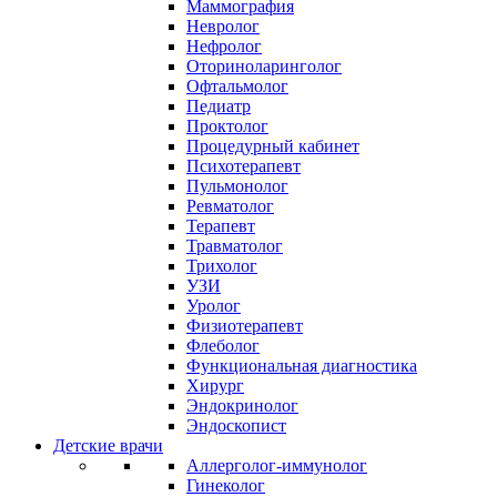
Маммография
Невролог
Нефролог
Оториноларинголог
Офтальмолог
Педиатр
Проктолог
Процедурный кабинет
Психотерапевт
Пульмонолог
Ревматолог
Терапевт
Травматолог
Трихолог
УЗИ
Уролог
Физиотерапевт
Флеболог
Функциональная диагностика
Хирург
Эндокринолог
Эндоскопист
Детские врачи
Аллерголог-иммунолог
Гинеколог