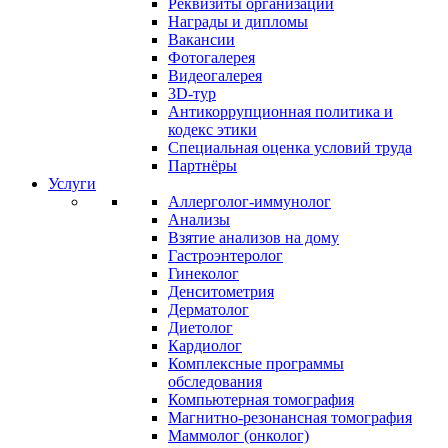
Реквизиты организации
Награды и дипломы
Вакансии
Фотогалерея
Видеогалерея
3D-тур
Антикоррупционная политика и
кодекс этики
Специальная оценка условий труда
Партнёры
Услуги
Аллерголог-иммунолог
Анализы
Взятие анализов на дому
Гастроэнтеролог
Гинеколог
Денситометрия
Дерматолог
Диетолог
Кардиолог
Комплексные программы
обследования
Компьютерная томография
Магнитно-резонансная томография
Маммолог (онколог)