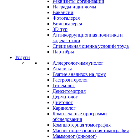
Реквизиты организации
Награды и дипломы
Вакансии
Фотогалерея
Видеогалерея
3D-тур
Антикоррупционная политика и
кодекс этики
Специальная оценка условий труда
Партнёры
Услуги
Аллерголог-иммунолог
Анализы
Взятие анализов на дому
Гастроэнтеролог
Гинеколог
Денситометрия
Дерматолог
Диетолог
Кардиолог
Комплексные программы
обследования
Компьютерная томография
Магнитно-резонансная томография
Маммолог (онколог)