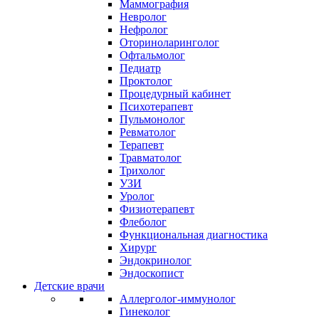
Маммография
Невролог
Нефролог
Оториноларинголог
Офтальмолог
Педиатр
Проктолог
Процедурный кабинет
Психотерапевт
Пульмонолог
Ревматолог
Терапевт
Травматолог
Трихолог
УЗИ
Уролог
Физиотерапевт
Флеболог
Функциональная диагностика
Хирург
Эндокринолог
Эндоскопист
Детские врачи
Аллерголог-иммунолог
Гинеколог