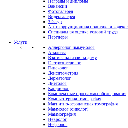
Награды и дипломы
Вакансии
Фотогалерея
Видеогалерея
3D-тур
Антикоррупционная политика и кодекс 
Специальная оценка условий труда
Партнёры
Услуги
Аллерголог-иммунолог
Анализы
Взятие анализов на дому
Гастроэнтеролог
Гинеколог
Денситометрия
Дерматолог
Диетолог
Кардиолог
Комплексные программы обследования
Компьютерная томография
Магнитно-резонансная томография
Маммолог (онколог)
Маммография
Невролог
Нефролог