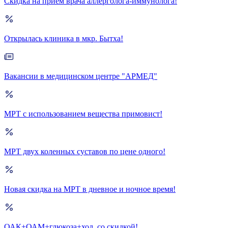
Скидка на прием врача аллерголога-иммунолога!
Открылась клиника в мкр. Бытха!
Вакансии в медицинском центре "АРМЕД"
МРТ с использованием вещества примовист!
МРТ двух коленных суставов по цене одного!
Новая скидка на МРТ в дневное и ночное время!
ОАК+ОАМ+глюкоза+хол. со скидкой!