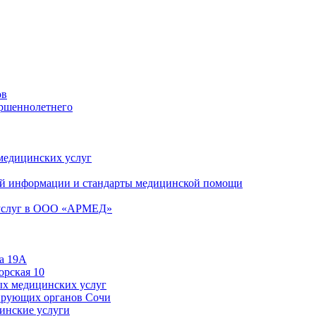
ов
ершеннолетнего
 медицинских услуг
й информации и стандарты медицинской помощи
 услуг в ООО «АРМЕД»
а 19А
орская 10
ых медицинских услуг
ирующих органов Сочи
цинские услуги