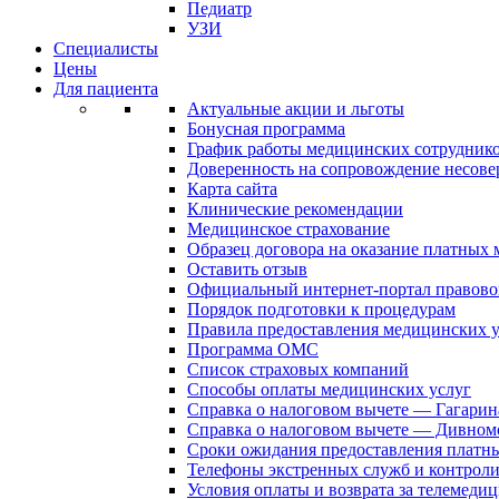
Педиатр
УЗИ
Специалисты
Цены
Для пациента
Актуальные акции и льготы
Бонусная программа
График работы медицинских сотрудник
Доверенность на сопровождение несов
Карта сайта
Клинические рекомендации
Медицинское страхование
Образец договора на оказание платных
Оставить отзыв
Официальный интернет-портал правово
Порядок подготовки к процедурам
Правила предоставления медицинских
Программа ОМС
Список страховых компаний
Способы оплаты медицинских услуг
Справка о налоговом вычете — Гагарин
Справка о налоговом вычете — Дивном
Сроки ожидания предоставления платн
Телефоны экстренных служб и контрол
Условия оплаты и возврата за телемеди