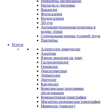
Реквизиты организации
Награды и дипломы
Вакансии
Фотогалерея
Видеогалерея
3D-тур
Антикоррупционная политика и
кодекс этики
Специальная оценка условий труда
Партнёры
Услуги
Аллерголог-иммунолог
Анализы
Взятие анализов на дому
Гастроэнтеролог
Гинеколог
Денситометрия
Дерматолог
Диетолог
Кардиолог
Комплексные программы
обследования
Компьютерная томография
Магнитно-резонансная томография
Маммолог (онколог)