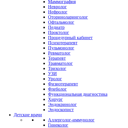
Маммография
Невролог
Нефролог
Оториноларинголог
Офтальмолог
Педиатр
Проктолог
Процедурный кабинет
Психотерапевт
Пульмонолог
Ревматолог
Терапевт
Травматолог
Трихолог
УЗИ
Уролог
Физиотерапевт
Флеболог
Функциональная диагностика
Хирург
Эндокринолог
Эндоскопист
Детские врачи
Аллерголог-иммунолог
Гинеколог