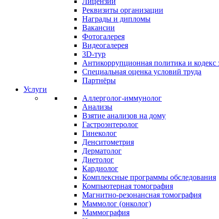
Лицензии
Реквизиты организации
Награды и дипломы
Вакансии
Фотогалерея
Видеогалерея
3D-тур
Антикоррупционная политика и кодекс 
Специальная оценка условий труда
Партнёры
Услуги
Аллерголог-иммунолог
Анализы
Взятие анализов на дому
Гастроэнтеролог
Гинеколог
Денситометрия
Дерматолог
Диетолог
Кардиолог
Комплексные программы обследования
Компьютерная томография
Магнитно-резонансная томография
Маммолог (онколог)
Маммография