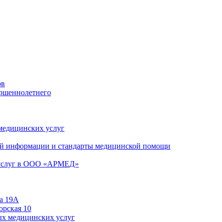
ов
ершеннолетнего
 медицинских услуг
й информации и стандарты медицинской помощи
 услуг в ООО «АРМЕД»
а 19А
орская 10
ых медицинских услуг