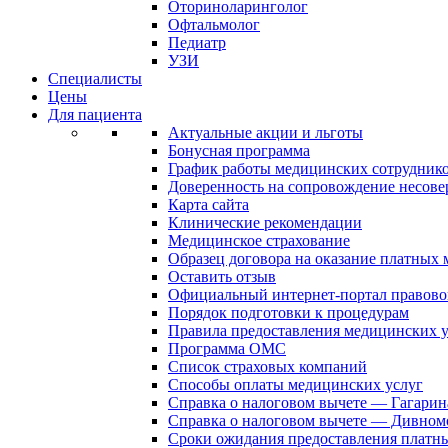
Оториноларинголог
Офтальмолог
Педиатр
УЗИ
Специалисты
Цены
Для пациента
Актуальные акции и льготы
Бонусная программа
График работы медицинских сотрудник
Доверенность на сопровождение несов
Карта сайта
Клинические рекомендации
Медицинское страхование
Образец договора на оказание платных
Оставить отзыв
Официальный интернет-портал правово
Порядок подготовки к процедурам
Правила предоставления медицинских
Программа ОМС
Список страховых компаний
Способы оплаты медицинских услуг
Справка о налоговом вычете — Гагарин
Справка о налоговом вычете — Дивном
Сроки ожидания предоставления платн