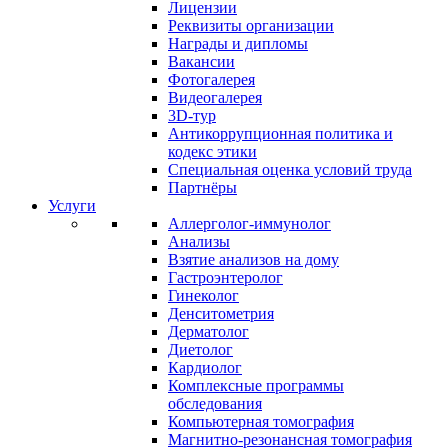
Лицензии
Реквизиты организации
Награды и дипломы
Вакансии
Фотогалерея
Видеогалерея
3D-тур
Антикоррупционная политика и
кодекс этики
Специальная оценка условий труда
Партнёры
Услуги
Аллерголог-иммунолог
Анализы
Взятие анализов на дому
Гастроэнтеролог
Гинеколог
Денситометрия
Дерматолог
Диетолог
Кардиолог
Комплексные программы
обследования
Компьютерная томография
Магнитно-резонансная томография