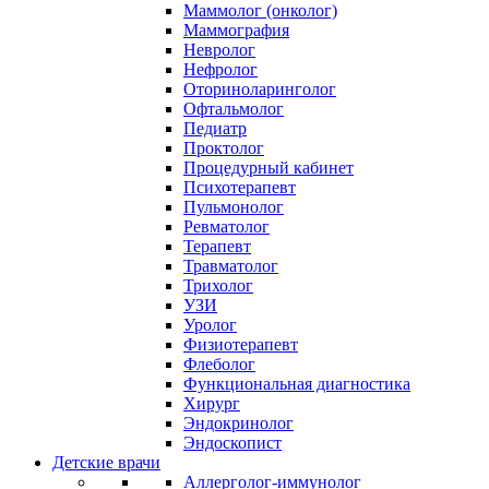
Маммолог (онколог)
Маммография
Невролог
Нефролог
Оториноларинголог
Офтальмолог
Педиатр
Проктолог
Процедурный кабинет
Психотерапевт
Пульмонолог
Ревматолог
Терапевт
Травматолог
Трихолог
УЗИ
Уролог
Физиотерапевт
Флеболог
Функциональная диагностика
Хирург
Эндокринолог
Эндоскопист
Детские врачи
Аллерголог-иммунолог