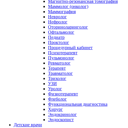
Магнитно-резонансная томография
Маммолог (онколог)
Маммография
Невролог
Нефролог
Оториноларинголог
Офтальмолог
Педиатр
Проктолог
Процедурный кабинет
Психотерапевт
Пульмонолог
Ревматолог
Терапевт
Травматолог
Трихолог
УЗИ
Уролог
Физиотерапевт
Флеболог
Функциональная диагностика
Хирург
Эндокринолог
Эндоскопист
Детские врачи