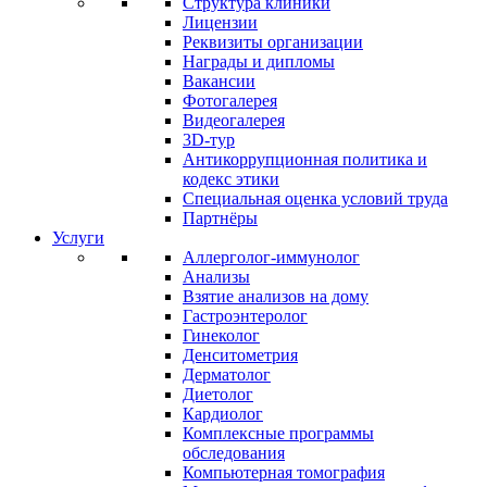
Структура клиники
Лицензии
Реквизиты организации
Награды и дипломы
Вакансии
Фотогалерея
Видеогалерея
3D-тур
Антикоррупционная политика и
кодекс этики
Специальная оценка условий труда
Партнёры
Услуги
Аллерголог-иммунолог
Анализы
Взятие анализов на дому
Гастроэнтеролог
Гинеколог
Денситометрия
Дерматолог
Диетолог
Кардиолог
Комплексные программы
обследования
Компьютерная томография