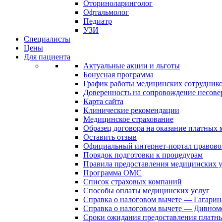
Оториноларинголог
Офтальмолог
Педиатр
УЗИ
Специалисты
Цены
Для пациента
Актуальные акции и льготы
Бонусная программа
График работы медицинских сотрудник
Доверенность на сопровождение несов
Карта сайта
Клинические рекомендации
Медицинское страхование
Образец договора на оказание платных
Оставить отзыв
Официальный интернет-портал правово
Порядок подготовки к процедурам
Правила предоставления медицинских
Программа ОМС
Список страховых компаний
Способы оплаты медицинских услуг
Справка о налоговом вычете — Гагарин
Справка о налоговом вычете — Дивном
Сроки ожидания предоставления платн