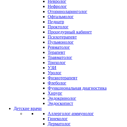
Невролог
Нефролог
Оториноларинголог
Офтальмолог
Педиатр
Проктолог
Процедурный кабинет
Психотерапевт
Пульмонолог
Ревматолог
Терапевт
Травматолог
Трихолог
УЗИ
Уролог
Физиотерапевт
Флеболог
Функциональная диагностика
Хирург
Эндокринолог
Эндоскопист
Детские врачи
Аллерголог-иммунолог
Гинеколог
Дерматолог