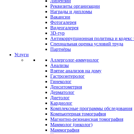
Лицензии
Реквизиты организации
Награды и дипломы
Вакансии
Фотогалерея
Видеогалерея
3D-тур
Антикоррупционная политика и кодекс 
Специальная оценка условий труда
Партнёры
Услуги
Аллерголог-иммунолог
Анализы
Взятие анализов на дому
Гастроэнтеролог
Гинеколог
Денситометрия
Дерматолог
Диетолог
Кардиолог
Комплексные программы обследования
Компьютерная томография
Магнитно-резонансная томография
Маммолог (онколог)
Маммография