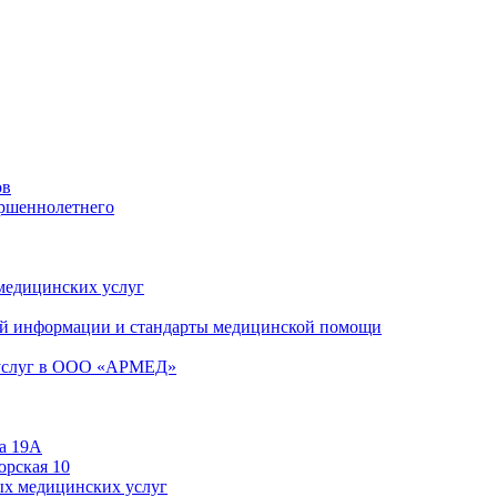
ов
ершеннолетнего
 медицинских услуг
й информации и стандарты медицинской помощи
 услуг в ООО «АРМЕД»
а 19А
орская 10
ых медицинских услуг