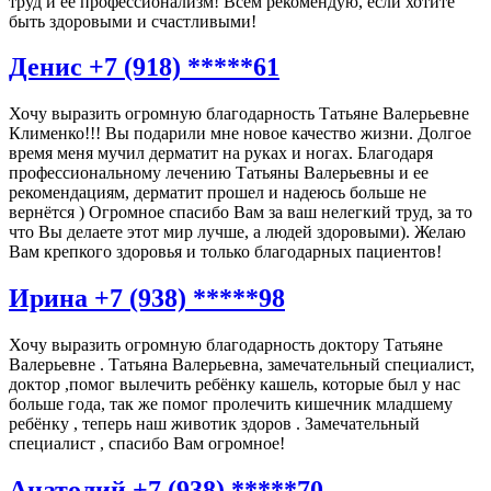
труд и ее профессионализм! Всем рекомендую, если хотите
быть здоровыми и счастливыми!
Денис +7 (918) *****61
Хочу выразить огромную благодарность Татьяне Валерьевне
Клименко!!! Вы подарили мне новое качество жизни. Долгое
время меня мучил дерматит на руках и ногах. Благодаря
профессиональному лечению Татьяны Валерьевны и ее
рекомендациям, дерматит прошел и надеюсь больше не
вернётся ) Огромное спасибо Вам за ваш нелегкий труд, за то
что Вы делаете этот мир лучше, а людей здоровыми). Желаю
Вам крепкого здоровья и только благодарных пациентов!
Ирина +7 (938) *****98
Хочу выразить огромную благодарность доктору Татьяне
Валерьевне . Татьяна Валерьевна, замечательный специалист,
доктор ,помог вылечить ребёнку кашель, которые был у нас
больше года, так же помог пролечить кишечник младшему
ребёнку , теперь наш животик здоров . Замечательный
специалист , спасибо Вам огромное!
Анатолий +7 (938) *****70