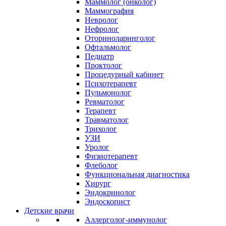
Маммолог (онколог)
Маммография
Невролог
Нефролог
Оториноларинголог
Офтальмолог
Педиатр
Проктолог
Процедурный кабинет
Психотерапевт
Пульмонолог
Ревматолог
Терапевт
Травматолог
Трихолог
УЗИ
Уролог
Физиотерапевт
Флеболог
Функциональная диагностика
Хирург
Эндокринолог
Эндоскопист
Детские врачи
Аллерголог-иммунолог