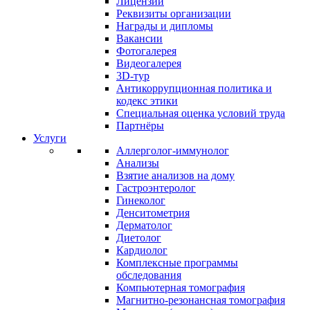
Лицензии
Реквизиты организации
Награды и дипломы
Вакансии
Фотогалерея
Видеогалерея
3D-тур
Антикоррупционная политика и
кодекс этики
Специальная оценка условий труда
Партнёры
Услуги
Аллерголог-иммунолог
Анализы
Взятие анализов на дому
Гастроэнтеролог
Гинеколог
Денситометрия
Дерматолог
Диетолог
Кардиолог
Комплексные программы
обследования
Компьютерная томография
Магнитно-резонансная томография