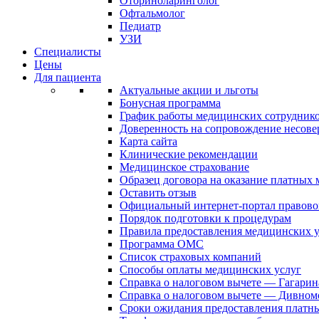
Оториноларинголог
Офтальмолог
Педиатр
УЗИ
Специалисты
Цены
Для пациента
Актуальные акции и льготы
Бонусная программа
График работы медицинских сотрудник
Доверенность на сопровождение несов
Карта сайта
Клинические рекомендации
Медицинское страхование
Образец договора на оказание платных
Оставить отзыв
Официальный интернет-портал правово
Порядок подготовки к процедурам
Правила предоставления медицинских
Программа ОМС
Список страховых компаний
Способы оплаты медицинских услуг
Справка о налоговом вычете — Гагарин
Справка о налоговом вычете — Дивном
Сроки ожидания предоставления платн