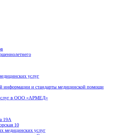
ов
ершеннолетнего
 медицинских услуг
й информации и стандарты медицинской помощи
 услуг в ООО «АРМЕД»
а 19А
орская 10
ых медицинских услуг