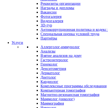
Реквизиты организации
Награды и дипломы
Вакансии
Фотогалерея
Видеогалерея
3D-тур
Антикоррупционная политика и кодекс 
Специальная оценка условий труда
Партнёры
Услуги
Аллерголог-иммунолог
Анализы
Взятие анализов на дому
Гастроэнтеролог
Гинеколог
Денситометрия
Дерматолог
Диетолог
Кардиолог
Комплексные программы обследования
Компьютерная томография
Магнитно-резонансная томография
Маммолог (онколог)
Маммография
Невролог