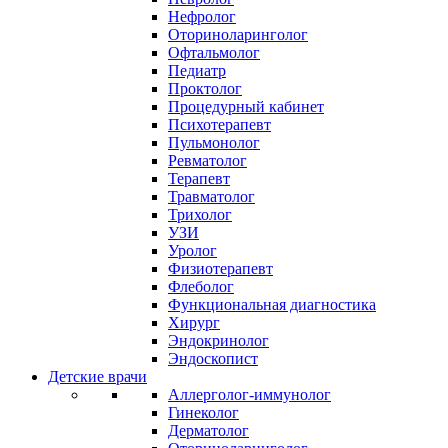
Нефролог
Оториноларинголог
Офтальмолог
Педиатр
Проктолог
Процедурный кабинет
Психотерапевт
Пульмонолог
Ревматолог
Терапевт
Травматолог
Трихолог
УЗИ
Уролог
Физиотерапевт
Флеболог
Функциональная диагностика
Хирург
Эндокринолог
Эндоскопист
Детские врачи
Аллерголог-иммунолог
Гинеколог
Дерматолог